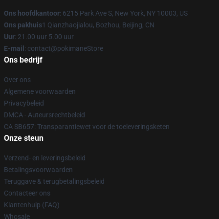
Ons hoofdkantoor
: 6215 Park Ave S, New York, NY 10003, US
Ons pakhuis
1 Qianzhaojialou, Bozhou, Beijing, CN
Uur
: 21.00 uur 5.00 uur
E-mail
: contact@pokimaneStore
Ons bedrijf
Over ons
Algemene voorwaarden
Privacybeleid
DMCA - Auteursrechtbeleid
CA SB657: Transparantiewet voor de toeleveringsketen
Onze steun
Verzend- en leveringsbeleid
Betalingsvoorwaarden
Teruggave & terugbetalingsbeleid
Contacteer ons
Klantenhulp (FAQ)
Whosale