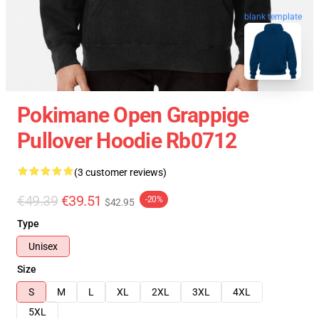
blank template
Pokimane Open Grappige
Pullover Hoodie Rb0712
(3 customer reviews)
€49.39
€39.51
-20%
$42.95
Type
Unisex
Size
S
M
L
XL
2XL
3XL
4XL
5XL