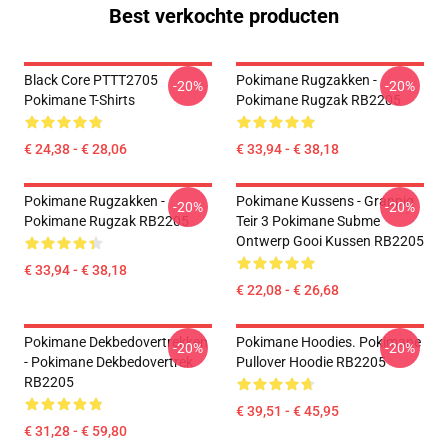
Best verkochte producten
Black Core PTTT2705
Pokimane Rugzakken -
-20%
-20%
Pokimane T-Shirts
Pokimane Rugzak RB2205
€ 24,38 - € 28,06
€ 33,94 - € 38,18
Pokimane Rugzakken -
Pokimane Kussens - Grappig
-20%
-20%
Pokimane Rugzak RB2205
Teir 3 Pokimane Subme
Ontwerp Gooi Kussen RB2205
€ 33,94 - € 38,18
€ 22,08 - € 26,68
Pokimane Dekbedovertrekken
Pokimane Hoodies. Pokimane
-20%
-20%
- Pokimane Dekbedovertrek
Pullover Hoodie RB2205
RB2205
€ 39,51 - € 45,95
€ 31,28 - € 59,80