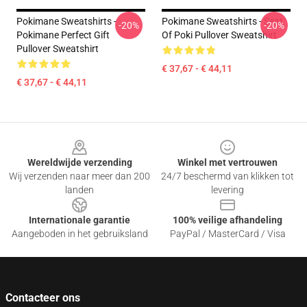
Pokimane Sweatshirts -
Pokimane Sweatshirts - Seat
-20%
-20%
Pokimane Perfect Gift
Of Poki Pullover Sweatshirt
Pullover Sweatshirt
€ 37,67 - € 44,11
€ 37,67 - € 44,11
Footer
Wereldwijde verzending
Winkel met vertrouwen
Wij verzenden naar meer dan 200
24/7 beschermd van klikken tot
landen
levering
Internationale garantie
100% veilige afhandeling
Aangeboden in het gebruiksland
PayPal / MasterCard / Visa
Contacteer ons