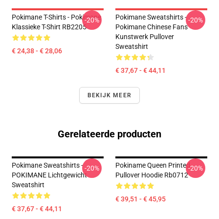
Pokimane T-Shirts - Pokimane
Pokimane Sweatshirts -
-20%
-20%
Klassieke T-Shirt RB2205
Pokimane Chinese Fans
Kunstwerk Pullover
Sweatshirt
€ 24,38 - € 28,06
€ 37,67 - € 44,11
BEKIJK MEER
Gerelateerde producten
Pokimane Sweatshirts -
Pokiname Queen Printed
-20%
-20%
POKIMANE Lichtgewicht
Pullover Hoodie Rb0712
Sweatshirt
€ 39,51 - € 45,95
€ 37,67 - € 44,11