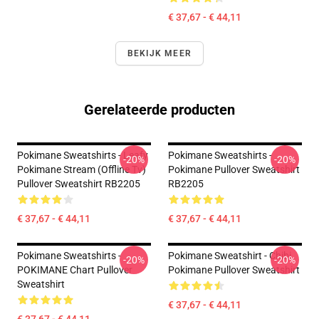
€ 37,67 - € 44,11
BEKIJK MEER
Gerelateerde producten
Pokimane Sweatshirts - Leafy
Pokimane Sweatshirts -
-20%
-20%
Pokimane Stream (Offline Tv)
Pokimane Pullover Sweatshirt
Pullover Sweatshirt RB2205
RB2205
€ 37,67 - € 44,11
€ 37,67 - € 44,11
Pokimane Sweatshirts -
Pokimane Sweatshirt - Chibi
-20%
-20%
POKIMANE Chart Pullover
Pokimane Pullover Sweatshirt
Sweatshirt
€ 37,67 - € 44,11