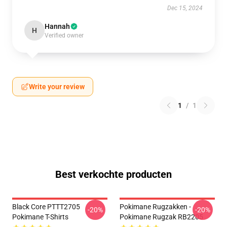
Dec 15, 2024
Hannah
H
Verified owner
Write your review
1
/
1
Best verkochte producten
Black Core PTTT2705
Pokimane Rugzakken -
-20%
-20%
Pokimane T-Shirts
Pokimane Rugzak RB2205