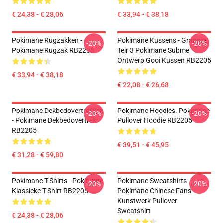
€ 24,38 - € 28,06
€ 33,94 - € 38,18
Pokimane Rugzakken -
Pokimane Kussens - Grappig
-20%
-20%
Pokimane Rugzak RB2205
Teir 3 Pokimane Subme
Ontwerp Gooi Kussen RB2205
€ 33,94 - € 38,18
€ 22,08 - € 26,68
Pokimane Dekbedovertrekken
Pokimane Hoodies. Pokimane
-20%
-20%
- Pokimane Dekbedovertrek
Pullover Hoodie RB2205
RB2205
€ 39,51 - € 45,95
€ 31,28 - € 59,80
Pokimane T-Shirts - Pokimane
Pokimane Sweatshirts -
-20%
-20%
Klassieke T-Shirt RB2205
Pokimane Chinese Fans
Kunstwerk Pullover
Sweatshirt
€ 24,38 - € 28,06