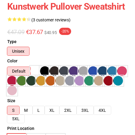
Kunstwerk Pullover Sweatshirt
(3 customer reviews)
€47.09
€37.67
-20%
$40.95
Type
Unisex
Color
Default
Size
S
M
L
XL
2XL
3XL
4XL
5XL
Print Location