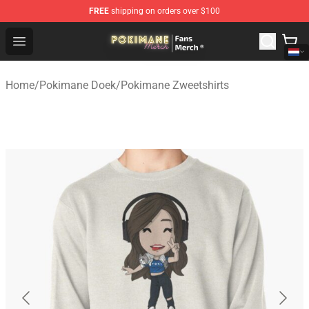
FREE
shipping on orders over $100
Pokimane Store - Official Pokimane Merchandise Shop
Open menu
Home
/
Pokimane Doek
/
Pokimane Zweetshirts