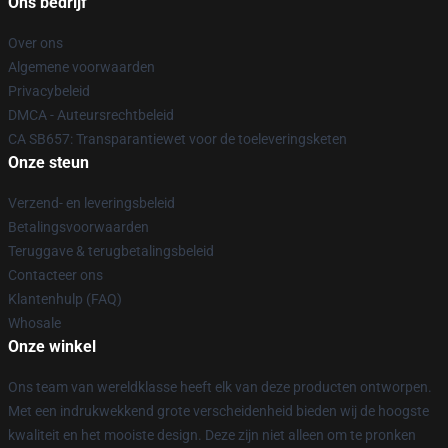
Ons bedrijf
Over ons
Algemene voorwaarden
Privacybeleid
DMCA - Auteursrechtbeleid
CA SB657: Transparantiewet voor de toeleveringsketen
Onze steun
Verzend- en leveringsbeleid
Betalingsvoorwaarden
Teruggave & terugbetalingsbeleid
Contacteer ons
Klantenhulp (FAQ)
Whosale
Onze winkel
Ons team van wereldklasse heeft elk van deze producten ontworpen.
Met een indrukwekkend grote verscheidenheid bieden wij de hoogste
kwaliteit en het mooiste design. Deze zijn niet alleen om te pronken