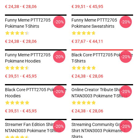
€ 24,38 - € 28,06
€ 39,51 - € 45,95
Funny Meme PTTT2705
Funny Meme PTTT2705
-20%
-20%
Pokimane T-Shirts
Pokimane Sweatshirts
€ 24,38 - € 28,06
€ 37,67 - € 44,11
Funny Meme PTTT2705
Black Core PTTT2705 Pokimane
-20%
-20%
Pokimane Hoodies
T-Shirts
€ 39,51 - € 45,95
€ 24,38 - € 28,06
Black Core PTTT2705 Pokimane
Online Creator Tribute Shirt
-20%
-20%
Hoodies
NTAN3003 Pokimane T-Shirts
€ 39,51 - € 45,95
€ 24,38 - € 28,06
Streamer Fan Edition Shirt
Streaming Community Graphic
-20%
-20%
NTAN3003 Pokimane T-Shirts
Shirt NTAN3003 Pokimane T-
Shirts