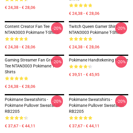
€ 24,38 - € 28,06
€ 24,38 - € 28,06
Content Creator Fan Tee
Twitch Queen Gamer Shirt
-20%
-20%
NTAN3003 Pokimane T-Shirts
NTAN3003 Pokimane T-Shirts
€ 24,38 - € 28,06
€ 24,38 - € 28,06
Gaming Streamer Fan Graphic
Pokimane Handtekening Hoodie
-20%
-20%
Tee NTAN3003 Pokimane T-
Shirts
€ 39,51 - € 45,95
€ 24,38 - € 28,06
Pokimane Sweatshirts -
Pokimane Sweatshirts -
-20%
-20%
Pokimane Pullover Sweatshirt
Pokimane Pullover Sweatshirt
RB2205
RB2205
€ 37,67 - € 44,11
€ 37,67 - € 44,11