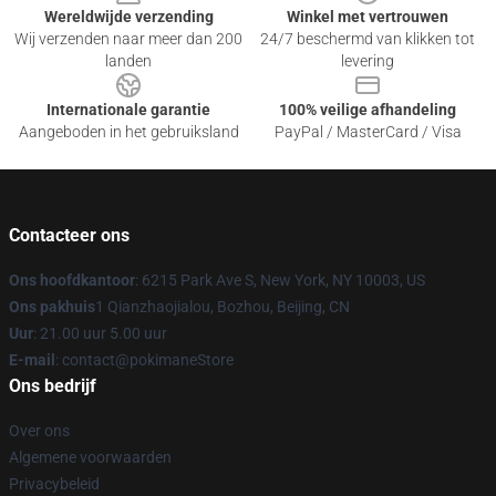
Wereldwijde verzending
Winkel met vertrouwen
Wij verzenden naar meer dan 200
24/7 beschermd van klikken tot
landen
levering
Internationale garantie
100% veilige afhandeling
Aangeboden in het gebruiksland
PayPal / MasterCard / Visa
Contacteer ons
Ons hoofdkantoor
: 6215 Park Ave S, New York, NY 10003, US
Ons pakhuis
1 Qianzhaojialou, Bozhou, Beijing, CN
Uur
: 21.00 uur 5.00 uur
E-mail
: contact@pokimaneStore
Ons bedrijf
Over ons
Algemene voorwaarden
Privacybeleid