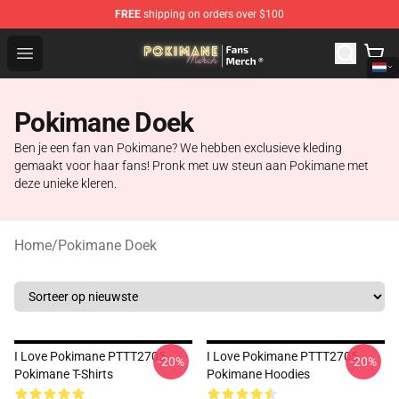
FREE
shipping on orders over $100
Pokimane Store - Official Pokimane Merchandise Shop
Open menu
Pokimane Doek
Ben je een fan van Pokimane? We hebben exclusieve kleding
gemaakt voor haar fans! Pronk met uw steun aan Pokimane met
deze unieke kleren.
Home
/
Pokimane Doek
I Love Pokimane PTTT2705
I Love Pokimane PTTT2705
-20%
-20%
Pokimane T-Shirts
Pokimane Hoodies