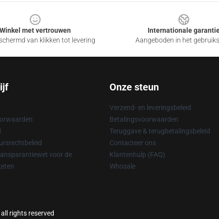
Winkel met vertrouwen
Internationale garanti
chermd van klikken tot levering
Aangeboden in het gebruik
jf
Onze steun
Verzend- en leveringsbeleid
oorwaarden
Betalingsvoorwaarden
d
Teruggave & terugbetalingsbeleid
rsrechtbeleid
Contacteer ons
ransparantiewet voor de
Klantenhulp (FAQ)
keten
Whosale
ll rights reserved