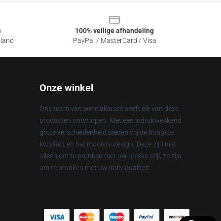
e
100% veilige afhandeling
sland
PayPal / MasterCard / Visa
Onze winkel
Ons team van wereldklasse heeft elk van deze
producten ontworpen. Met een indrukwekkend
grote verscheidenheid bieden wij de hoogste
kwaliteit en het mooiste design. Deze zijn niet
alleen om te pronken met uw unieke stijl, ze zijn
om te pronken met uw individualiteit.