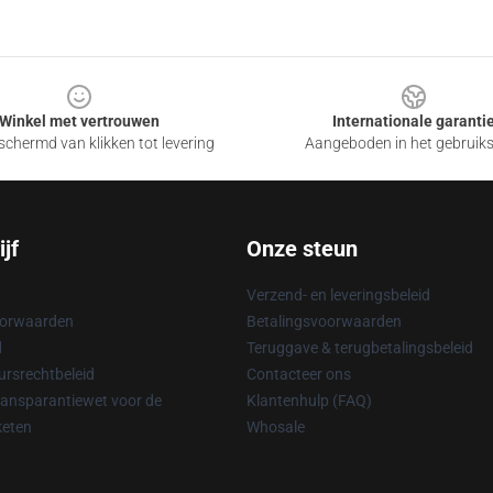
Winkel met vertrouwen
Internationale garanti
chermd van klikken tot levering
Aangeboden in het gebruik
jf
Onze steun
Verzend- en leveringsbeleid
oorwaarden
Betalingsvoorwaarden
d
Teruggave & terugbetalingsbeleid
rsrechtbeleid
Contacteer ons
ransparantiewet voor de
Klantenhulp (FAQ)
keten
Whosale