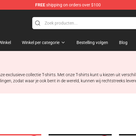
FREE
shipping on orders over $100
Winkel
Winkel per categorie
Bestelling volgen
Blog
clusieve collectie T-shirts. Met onze T-shirts kunt u kiezen uit verschil
llingen, zodat waar je ook bent in de wereld, kunnen wij rechtstreeks leve