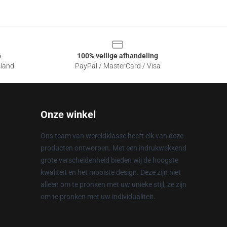
e
100% veilige afhandeling
sland
PayPal / MasterCard / Visa
Onze winkel
Ons team van wereldklasse heeft elk van deze
producten ontworpen. Met een indrukwekkend
grote verscheidenheid bieden wij de hoogste
kwaliteit en het mooiste design. Deze zijn niet
alleen om te pronken met uw unieke stijl, ze zijn
om te pronken met uw individualiteit.