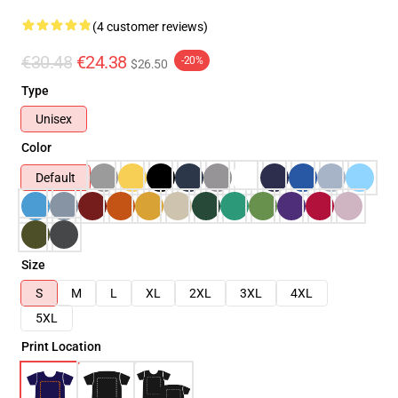
(4 customer reviews)
€30.48
€24.38
-20%
$26.50
Type
Unisex
Color
Default
Size
S
M
L
XL
2XL
3XL
4XL
5XL
Print Location