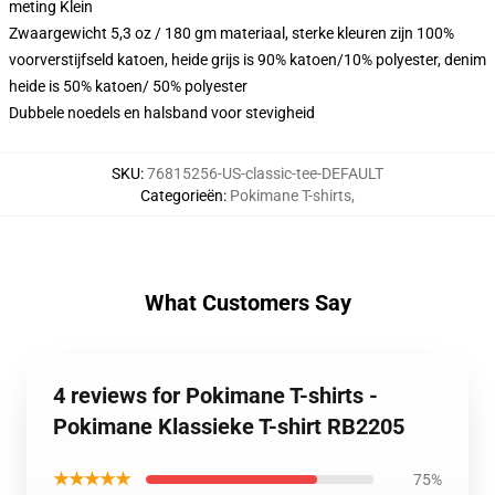
meting Klein
Zwaargewicht 5,3 oz / 180 gm materiaal, sterke kleuren zijn 100%
voorverstijfseld katoen, heide grijs is 90% katoen/10% polyester, denim
heide is 50% katoen/ 50% polyester
Dubbele noedels en halsband voor stevigheid
SKU
:
76815256-US-classic-tee-DEFAULT
Categorieën
:
Pokimane T-shirts
,
What Customers Say
4 reviews for Pokimane T-shirts -
Pokimane Klassieke T-shirt RB2205
★★★★★
75%