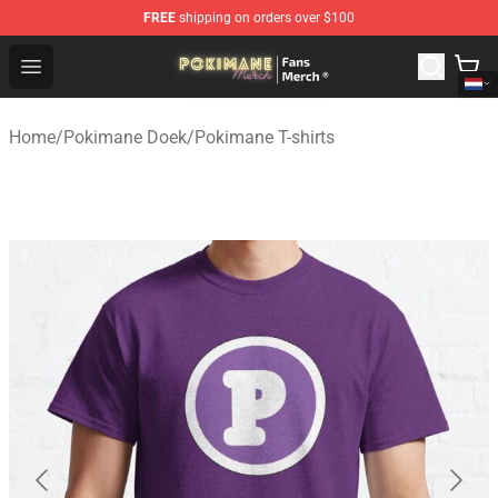
FREE
shipping on orders over $100
Pokimane Store - Official Pokimane Merchandise Shop
Open menu
Home
/
Pokimane Doek
/
Pokimane T-shirts