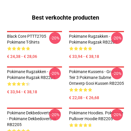
Best verkochte producten
Black Core PTTT2705
Pokimane Rugzakken -
-20%
-20%
Pokimane T-Shirts
Pokimane Rugzak RB2205
€ 24,38 - € 28,06
€ 33,94 - € 38,18
Pokimane Rugzakken -
Pokimane Kussens - Grappig
-20%
-20%
Pokimane Rugzak RB2205
Teir 3 Pokimane Subme
Ontwerp Gooi Kussen RB2205
€ 33,94 - € 38,18
€ 22,08 - € 26,68
Pokimane Dekbedovertrekken
Pokimane Hoodies. Pokimane
-20%
-20%
- Pokimane Dekbedovertrek
Pullover Hoodie RB2205
RB2205