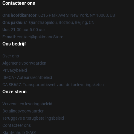
Contacteer ons
Ons hoofdkantoor
: 6215 Park Ave S, New York, NY 10003, US
Ons pakhuis
1 Qianzhaojialou, Bozhou, Beijing, CN
Uur
: 21.00 uur 5.00 uur
E-mail
: contact@pokimaneStore
Ons bedrijf
Over ons
Algemene voorwaarden
Privacybeleid
DMCA - Auteursrechtbeleid
CA SB657: Transparantiewet voor de toeleveringsketen
Onze steun
Verzend- en leveringsbeleid
Betalingsvoorwaarden
Teruggave & terugbetalingsbeleid
Contacteer ons
Klantenhulp (FAQ)