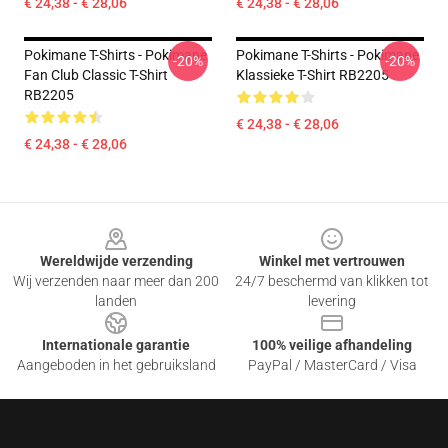
€ 24,38 - € 28,06
€ 24,38 - € 28,06
Pokimane T-Shirts - Pokimane
Pokimane T-Shirts - Pokimane
-20%
-20%
Fan Club Classic T-Shirt
Klassieke T-Shirt RB2205
RB2205
€ 24,38 - € 28,06
€ 24,38 - € 28,06
Footer
Wereldwijde verzending
Winkel met vertrouwen
Wij verzenden naar meer dan 200
24/7 beschermd van klikken tot
landen
levering
Internationale garantie
100% veilige afhandeling
Aangeboden in het gebruiksland
PayPal / MasterCard / Visa