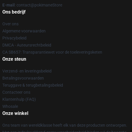
E-mail
: contact@pokimaneStore
Ons bedrijf
Over ons
Algemene voorwaarden
Privacybeleid
DMCA - Auteursrechtbeleid
CA SB657: Transparantiewet voor de toeleveringsketen
Onze steun
Verzend- en leveringsbeleid
Betalingsvoorwaarden
Teruggave & terugbetalingsbeleid
Contacteer ons
Klantenhulp (FAQ)
Whosale
Onze winkel
Ons team van wereldklasse heeft elk van deze producten ontworpen.