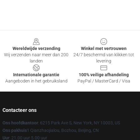
Footer
Wereldwijde verzending
Winkel met vertrouwen
Wij verzenden naar meer dan 200
24/7 beschermd van klikken tot
landen
levering
Internationale garantie
100% veilige afhandeling
Aangeboden in het gebruiksland
PayPal / MasterCard / Visa
Contacteer ons
Ons hoofdkantoor
: 6215 Park Ave S, New York, NY 10003, US
Ons pakhuis
1 Qianzhaojialou, Bozhou, Beijing, CN
Uur
: 21.00 uur 5.00 uur