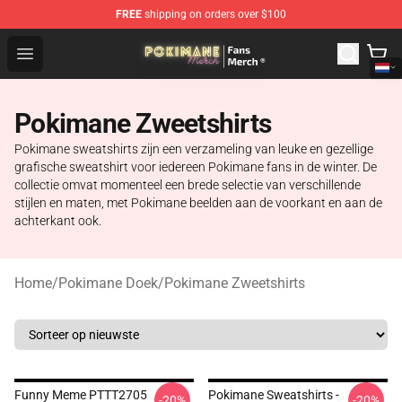
FREE
shipping on orders over $100
Pokimane Store - Official Pokimane Merchandise Shop
Open menu
Pokimane Zweetshirts
Pokimane sweatshirts zijn een verzameling van leuke en gezellige
grafische sweatshirt voor iedereen Pokimane fans in de winter. De
collectie omvat momenteel een brede selectie van verschillende
stijlen en maten, met Pokimane beelden aan de voorkant en aan de
achterkant ook.
Home
/
Pokimane Doek
/
Pokimane Zweetshirts
Funny Meme PTTT2705
Pokimane Sweatshirts -
-20%
-20%