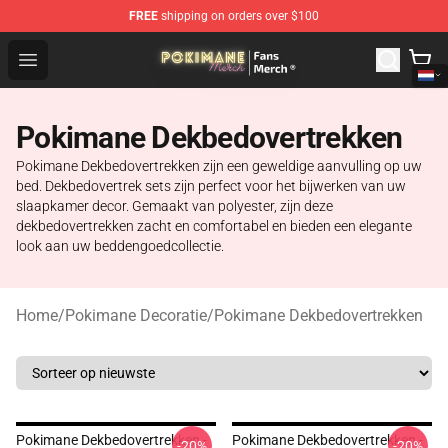
FREE
shipping on orders over $100
Pokimane Store - Official Pokimane Merchandise Shop
Open menu
Pokimane Dekbedovertrekken
Pokimane Dekbedovertrekken zijn een geweldige aanvulling op uw
bed. Dekbedovertrek sets zijn perfect voor het bijwerken van uw
slaapkamer decor. Gemaakt van polyester, zijn deze
dekbedovertrekken zacht en comfortabel en bieden een elegante
look aan uw beddengoedcollectie.
Home
/
Pokimane Decoratie
/
Pokimane Dekbedovertrekken
Pokimane Dekbedovertrekken -
Pokimane Dekbedovertrekken -
-20%
-20%