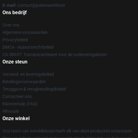
E-mail
: contact@pokimaneStore
Ons bedrijf
Over ons
Algemene voorwaarden
Privacybeleid
DMCA - Auteursrechtbeleid
CA SB657: Transparantiewet voor de toeleveringsketen
Onze steun
Verzend- en leveringsbeleid
Betalingsvoorwaarden
Teruggave & terugbetalingsbeleid
Contacteer ons
Klantenhulp (FAQ)
Whosale
Onze winkel
Ons team van wereldklasse heeft elk van deze producten ontworpen.