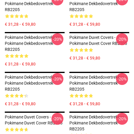
Pokimane Dekbedovertrek
Pokimane Dekbedovertrek
RB2205
RB2205
€ 31,28 - € 59,80
€ 31,28 - € 59,80
Pokimane Dekbedovertrekken -
Pokimane Duvet Covers -
-20%
-20%
Pokimane Dekbedovertrek
Pokimane Duvet Cover RB2205
RB2205
€ 31,28 - € 59,80
€ 31,28 - € 59,80
Pokimane Dekbedovertrekken -
Pokimane Dekbedovertrekken -
-20%
-20%
Pokimane Dekbedovertrek
Pokimane Dekbedovertrek
RB2205
RB2205
€ 31,28 - € 59,80
€ 31,28 - € 59,80
Pokimane Duvet Covers -
Pokimane Dekbedovertrekken -
-20%
-20%
Pokimane Duvet Cover RB2205
Pokimane Dekbedovertrek
RB2205