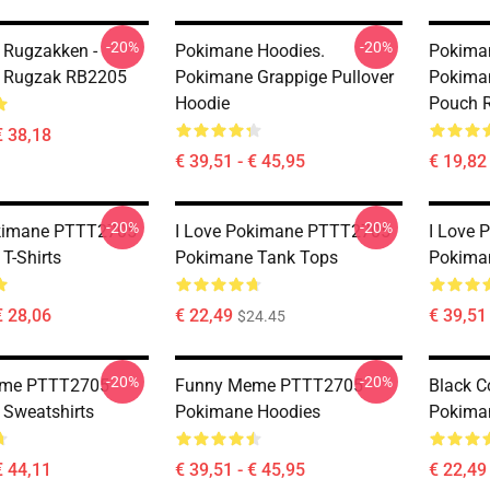
-20%
-20%
 Rugzakken -
Pokimane Hoodies.
Pokiman
 Rugzak RB2205
Pokimane Grappige Pullover
Pokiman
Hoodie
Pouch 
€ 38,18
€ 39,51 - € 45,95
€ 19,82
-20%
-20%
okimane PTTT2705
I Love Pokimane PTTT2705
I Love
T-Shirts
Pokimane Tank Tops
Pokima
€ 28,06
€ 22,49
€ 39,51 
$24.45
-20%
-20%
eme PTTT2705
Funny Meme PTTT2705
Black 
Sweatshirts
Pokimane Hoodies
Pokima
€ 44,11
€ 39,51 - € 45,95
€ 22,49