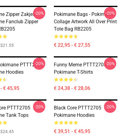
-20%
-20%
e Zipper Zakjes -
Pokimane Bags - Pokimane
e Fanclub Zipper
Collage Artwork All Over Print
RB2205
Tote Bag RB2205
€ 22,95 - € 27,55
$21.55
-20%
-20%
 Pokimane PTTT2705
Funny Meme PTTT2705
ne Hoodies
Pokimane T-Shirts
- € 45,95
€ 24,38 - € 28,06
-20%
-20%
Core PTTT2705
Black Core PTTT2705
ne Tank Tops
Pokimane Hoodies
€ 39,51 - € 45,95
$24.45