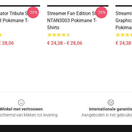
-20%
-20%
ator Tribute Shirt
Streamer Fan Edition Shirt
Stream
 Pokimane T-
NTAN3003 Pokimane T-
Graphic
Shirts
Pokiman
€ 28,06
€ 24,38 - € 28,06
€ 24,38 
Winkel met vertrouwen
Internationale garanti
chermd van klikken tot levering
Aangeboden in het gebruik