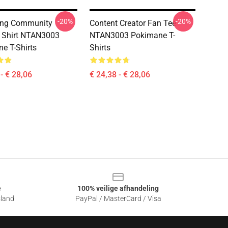
-20%
-20%
ing Community
Content Creator Fan Tee
 Shirt NTAN3003
NTAN3003 Pokimane T-
e T-Shirts
Shirts
- € 28,06
€ 24,38 - € 28,06
e
100% veilige afhandeling
sland
PayPal / MasterCard / Visa