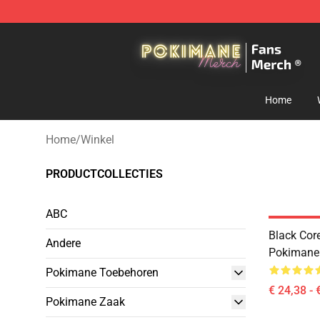
Pokimane Store - Official Pokimane Merchandise Shop
Home
Home
/
Winkel
PRODUCTCOLLECTIES
ABC
Black Co
Andere
Pokimane 
Pokimane Toebehoren
€ 24,38 - 
Pokimane Zaak