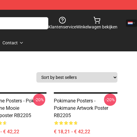
Klantenservice
Winkelwagen bekijken
Contact
-20%
-20%
e Posters - Poki
Pokimane Posters -
ne Mooie
Pokimane Artwork Poster
poster RB2205
RB2205
- € 42,22
€ 18,21 - € 42,22