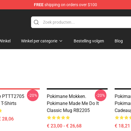
FREE
shipping on orders over $100
Winkel
Winkel per categorie
Bestelling volgen
Blog
-20%
-20%
re PTTT2705
Pokimane Mokken.
Pokiman
T-Shirts
Pokimane Made Me Do It
Pokima
Classic Mug RB2205
Cadeau
€ 28,06
€ 23,00 - € 26,68
€ 18,21 