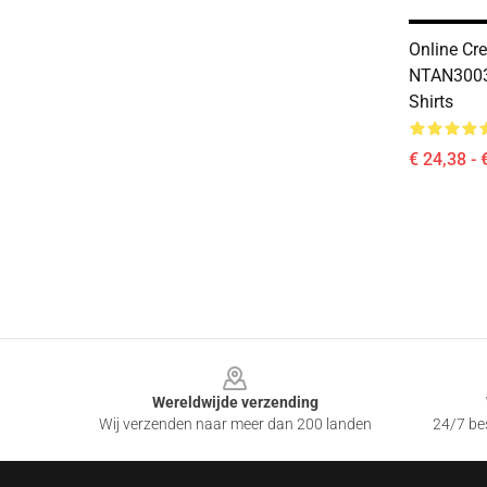
Online Cre
NTAN3003
Shirts
€ 24,38 - 
Footer
Wereldwijde verzending
Wij verzenden naar meer dan 200 landen
24/7 bes