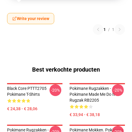
Write your review
1
/
1
Best verkochte producten
Black Core PTTT2705
Pokimane Rugzakken -
-20%
-20%
Pokimane T-Shirts
Pokimane Made Me Do It
Rugzak RB2205
€ 24,38 - € 28,06
€ 33,94 - € 38,18
Pokimane Rugzakken -
Pokimane Mokken. Pokimane
-20%
-20%