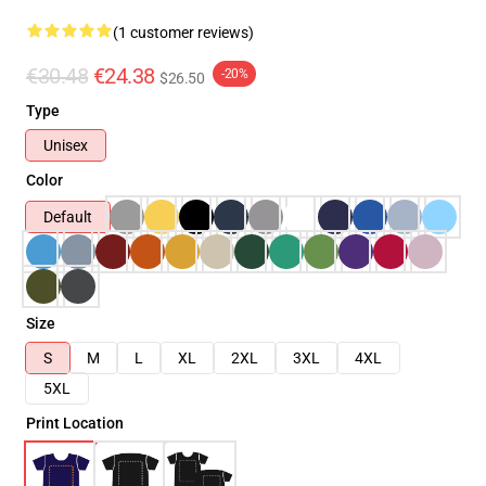
(1 customer reviews)
€30.48
€24.38
-20%
$26.50
Type
Unisex
Color
Default
Size
S
M
L
XL
2XL
3XL
4XL
5XL
Print Location