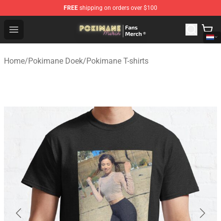
FREE
shipping on orders over $100
Pokimane Store - Official Pokimane Merchandise Shop
Open menu
Home
/
Pokimane Doek
/
Pokimane T-shirts