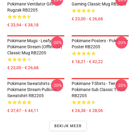
Pokimane Ventilator Gift
Gaming Classic Mug RB2205
Rugzak RB2205
€ 23,00 - € 26,68
€ 33,94 - € 38,18
Pokimane Mugs - Leafy
Pokimane Posters - Pokimane
-20%
-20%
Pokimane Stream (Offline Tv)
Poster RB2205
Classic Mug RB2205
€ 18,21 - € 42,22
€ 23,00 - € 26,68
Pokimane Sweatshirts -
Pokimane T-Shirts - Tier 3
-20%
-20%
Pokimane Stream Pullover
Pokimane Sub Classic T-Shirt
Sweatshirt RB2205
RB2205
€ 37,67 - € 44,11
€ 24,38 - € 28,06
BEKIJK MEER