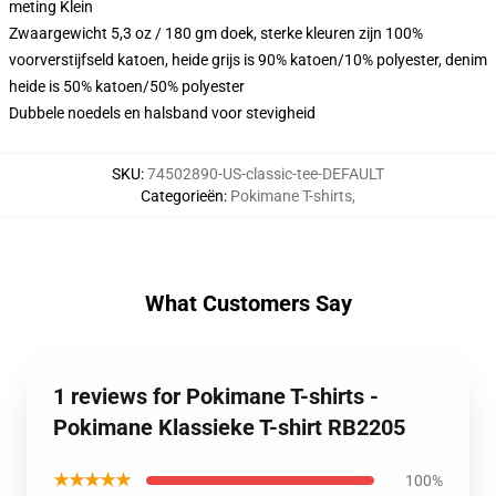
meting Klein
Zwaargewicht 5,3 oz / 180 gm doek, sterke kleuren zijn 100%
voorverstijfseld katoen, heide grijs is 90% katoen/10% polyester, denim
heide is 50% katoen/50% polyester
Dubbele noedels en halsband voor stevigheid
SKU
:
74502890-US-classic-tee-DEFAULT
Categorieën
:
Pokimane T-shirts
,
What Customers Say
1 reviews for Pokimane T-shirts -
Pokimane Klassieke T-shirt RB2205
★★★★★
100%