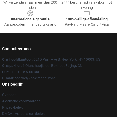
Wij verzenden naar meer dan 200
24/7 beschermd van klikken tot
landen
levering
Internationale garantie
100% veilige afhandeling
Aangeboden in het gebruiksland
PayPal / MasterCard / Visa
Contacteer ons
Ons hoofdkantoor
: 6215 Park Ave S, New York, NY 10003, US
Ons pakhuis
1 Qianzhaojialou, Bozhou, Beijing, CN
Uur
: 21.00 uur 5.00 uur
E-mail
: contact@pokimaneStore
Ons bedrijf
Over ons
Algemene voorwaarden
Privacybeleid
DMCA - Auteursrechtbeleid