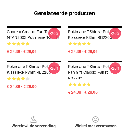
Gerelateerde producten
Content Creator Fan Tee
Pokimane T-Shirts - Pokimane
-20%
-20%
NTAN3003 Pokimane T-Shirts
Klassieke T-Shirt RB2205
€ 24,38 - € 28,06
€ 24,38 - € 28,06
Pokimane T-Shirts - Pokimane
Pokimane T-Shirts - Pokimane
-20%
-20%
Klassieke T-Shirt RB2205
Fan Gift Classic T-Shirt
RB2205
€ 24,38 - € 28,06
€ 24,38 - € 28,06
Footer
Wereldwijde verzending
Winkel met vertrouwen