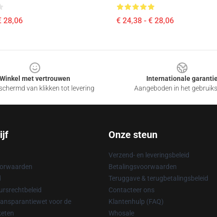
€ 28,06
€ 24,38 - € 28,06
Winkel met vertrouwen
Internationale garanti
chermd van klikken tot levering
Aangeboden in het gebruik
jf
Onze steun
Verzend- en leveringsbeleid
oorwaarden
Betalingsvoorwaarden
d
Teruggave & terugbetalingsbeleid
rsrechtbeleid
Contacteer ons
ransparantiewet voor de
Klantenhulp (FAQ)
keten
Whosale