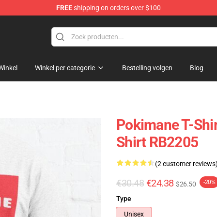
FREE
shipping on orders over $100
Winkel
Winkel per categorie
Bestelling volgen
Blog
Pokimane T-Shir
Shirt RB2205
(2 customer reviews
€30.48
€24.38
-20%
$26.50
Type
Unisex