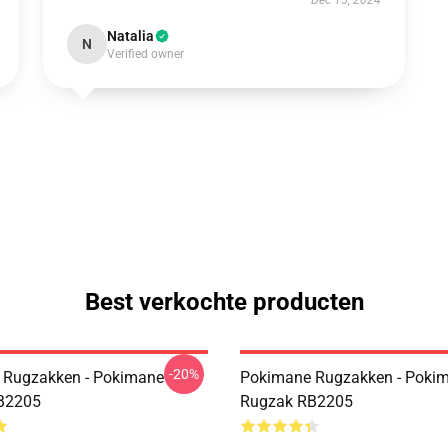
Dec 15, 2024
Natalia
N
Verified owner
Best verkochte producten
-20%
 Rugzakken - Pokimane
Pokimane Rugzakken - Poki
B2205
Rugzak RB2205