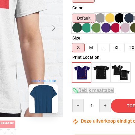
Color
Default
Size
S
M
L
XL
2X
Print Location
blank template
Bekijk maattabel
Quantity
TOE
Deze uitverkoop eindigt 