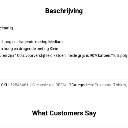
Beschrijving
gelmatig
cm hoog en dragende meting Medium
cm hoog en dragende meting Klein
ren zijn 100% voorverstijfseld katoen, heide grijs is 90% katoen/10% pol
SKU
:
52546461-US-classic-tee-DEFAULT
Categorieën
:
Pokimane T-shirts
,
What Customers Say