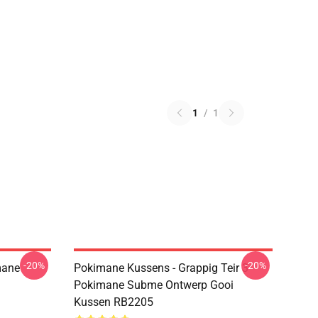
1
/
1
-20%
-20%
mane
Pokimane Kussens - Grappig Teir 3
Pokimane Subme Ontwerp Gooi
Kussen RB2205