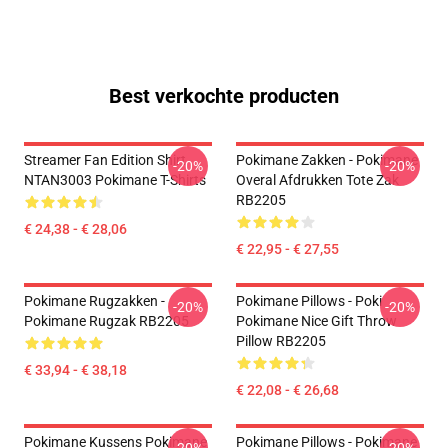
Best verkochte producten
Streamer Fan Edition Shirt
Pokimane Zakken - Pokimane
-20%
-20%
NTAN3003 Pokimane T-Shirts
Overal Afdrukken Tote Zak
RB2205
€ 24,38 - € 28,06
€ 22,95 - € 27,55
Pokimane Rugzakken -
Pokimane Pillows - Poki
-20%
-20%
Pokimane Rugzak RB2205
Pokimane Nice Gift Throw
Pillow RB2205
€ 33,94 - € 38,18
€ 22,08 - € 26,68
Pokimane Kussens Pokimane
Pokimane Pillows - Pokimane