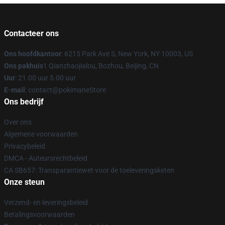
Contacteer ons
Ons hoofdkantoor
: 6215 Park Ave S, New York, NY 10003, US
Ons pakhuis
1 Qianzhaojialou, Bozhou, Beijing, CN
Uur
: 21.00 uur 5.00 uur
E-mail
: contact@pokimaneStore
Ons bedrijf
Over ons
Algemene voorwaarden
Privacybeleid
DMCA - Auteursrechtbeleid
CA SB657: Transparantiewet voor de toeleveringsketen
Onze steun
Verzend- en leveringsbeleid
Betalingsvoorwaarden