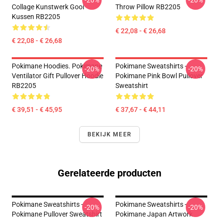
-20%
-20%
Collage Kunstwerk Gooi
Throw Pillow RB2205
Kussen RB2205
€ 22,08 - € 26,68
€ 22,08 - € 26,68
Pokimane Hoodies. Pokimane
Pokimane Sweatshirts -
-20%
-20%
Ventilator Gift Pullover Hoodie
Pokimane Pink Bowl Pullover
RB2205
Sweatshirt
€ 39,51 - € 45,95
€ 37,67 - € 44,11
BEKIJK MEER
Gerelateerde producten
Pokimane Sweatshirts -
Pokimane Sweatshirts -
-20%
-20%
Pokimane Pullover Sweatshirt
Pokimane Japan Artwork