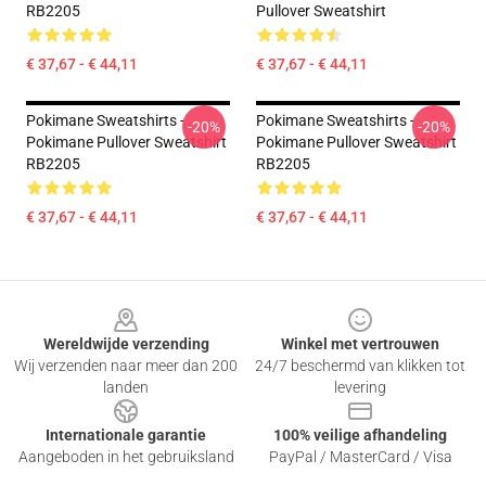
RB2205
Pullover Sweatshirt
€ 37,67 - € 44,11
€ 37,67 - € 44,11
Pokimane Sweatshirts -
Pokimane Sweatshirts -
-20%
-20%
Pokimane Pullover Sweatshirt
Pokimane Pullover Sweatshirt
RB2205
RB2205
€ 37,67 - € 44,11
€ 37,67 - € 44,11
Footer
Wereldwijde verzending
Winkel met vertrouwen
Wij verzenden naar meer dan 200
24/7 beschermd van klikken tot
landen
levering
Internationale garantie
100% veilige afhandeling
Aangeboden in het gebruiksland
PayPal / MasterCard / Visa