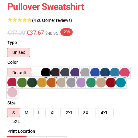
Pullover Sweatshirt
(4 customer reviews)
€47.09
€37.67
-20%
$40.95
Type
Unisex
Color
Default
Size
S
M
L
XL
2XL
3XL
4XL
5XL
Print Location