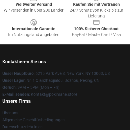
Weltweiter Versand
Kaufen Sie mit Vertrauen
Wir versenden in über 200 Länder
24/7 Schutz von Klicks bis zur
Lieferung
Internationale Garantie
100% Sicherer Checkout
Im Nutzungsland angeboten
PayPal / MasterCard / Visa
Kontaktieren Sie uns
Unser Hauptbüro
: 6215 Park Ave S, New York, NY 10003, US
Unser Lager
: Nr. 1 Qianzhaojialou, Bozhou, Peking, CN
Geruch
: 9AM – 5PM (Mon – Fri)
E-Mail senden
: Kontakt@pokimane.store
Unsere Firma
Über uns
Allgemeine Geschäftsbedingungen
Datenschutzrichtlinien