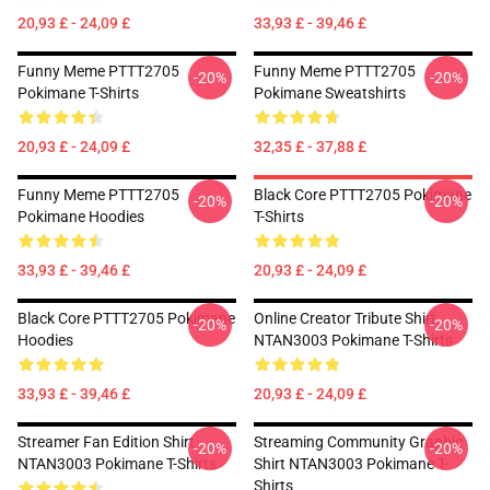
20,93 £ - 24,09 £
33,93 £ - 39,46 £
Funny Meme PTTT2705
Funny Meme PTTT2705
-20%
-20%
Pokimane T-Shirts
Pokimane Sweatshirts
20,93 £ - 24,09 £
32,35 £ - 37,88 £
Funny Meme PTTT2705
Black Core PTTT2705 Pokimane
-20%
-20%
Pokimane Hoodies
T-Shirts
33,93 £ - 39,46 £
20,93 £ - 24,09 £
Black Core PTTT2705 Pokimane
Online Creator Tribute Shirt
-20%
-20%
Hoodies
NTAN3003 Pokimane T-Shirts
33,93 £ - 39,46 £
20,93 £ - 24,09 £
Streamer Fan Edition Shirt
Streaming Community Graphic
-20%
-20%
NTAN3003 Pokimane T-Shirts
Shirt NTAN3003 Pokimane T-
Shirts