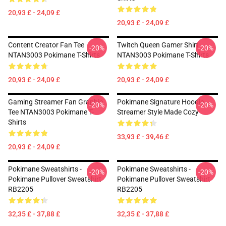
20,93 £ - 24,09 £
20,93 £ - 24,09 £
Content Creator Fan Tee
Twitch Queen Gamer Shirt
-20%
-20%
NTAN3003 Pokimane T-Shirts
NTAN3003 Pokimane T-Shirts
20,93 £ - 24,09 £
20,93 £ - 24,09 £
Gaming Streamer Fan Graphic
Pokimane Signature Hoodie –
-20%
-20%
Tee NTAN3003 Pokimane T-
Streamer Style Made Cozy
Shirts
33,93 £ - 39,46 £
20,93 £ - 24,09 £
Pokimane Sweatshirts -
Pokimane Sweatshirts -
-20%
-20%
Pokimane Pullover Sweatshirt
Pokimane Pullover Sweatshirt
RB2205
RB2205
32,35 £ - 37,88 £
32,35 £ - 37,88 £