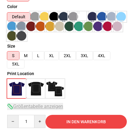
Color
Default
Size
S
M
L
XL
2XL
3XL
4XL
5XL
Print Location
Größentabelle anzeigen
Quantity
IN DEN WARENKORB