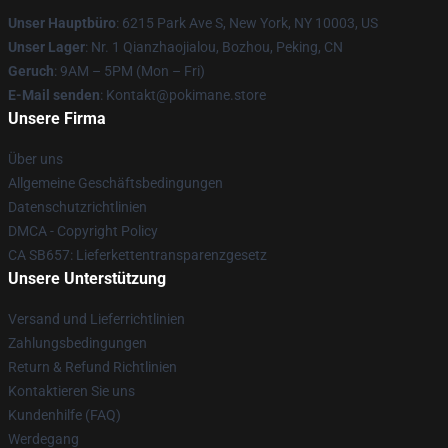
Unser Hauptbüro
: 6215 Park Ave S, New York, NY 10003, US
Unser Lager
: Nr. 1 Qianzhaojialou, Bozhou, Peking, CN
Geruch
: 9AM – 5PM (Mon – Fri)
E-Mail senden
: Kontakt@pokimane.store
Unsere Firma
Über uns
Allgemeine Geschäftsbedingungen
Datenschutzrichtlinien
DMCA - Copyright Policy
CA SB657: Lieferkettentransparenzgesetz
Unsere Unterstützung
Versand und Lieferrichtlinien
Zahlungsbedingungen
Return & Refund Richtlinien
Kontaktieren Sie uns
Kundenhilfe (FAQ)
Werdegang