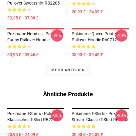
Pullover Sweatshirt RB2205
20,93 £ - 24,09 £
32,35 £ - 37,88 £
Pokimane Hoodies - Pokimane
Pokiname Queen Printed
-20%
-20%
Funny Pullover Hoodie
Pullover Hoodie Rb0712
33,93 £ - 39,46 £
33,93 £ - 39,46 £
MEHR ANZEIGEN
Ähnliche Produkte
Pokimane T-Shirts - Pokimane
Pokimane T-Shirts - Pokimane
-20%
-20%
Klassisches T-Shirt RB2205
Stream Classic T-Shirt RB2205
20,93 £ - 24,09 £
20,93 £ - 24,09 £