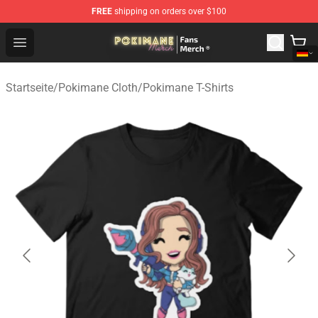
FREE
shipping on orders over $100
Pokimane Store - Official Pokimane Merchandise Shop
Open menu
Startseite
/
Pokimane Cloth
/
Pokimane T-Shirts