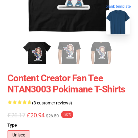
blank template
Content Creator Fan Tee
NTAN3003 Pokimane T-Shirts
(3 customer reviews)
£26.17
£20.94
-20%
$26.50
Type
Unisex