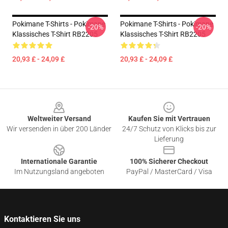
Pokimane T-Shirts - Pokimane
Pokimane T-Shirts - Pokimane
-20%
-20%
Klassisches T-Shirt RB2205
Klassisches T-Shirt RB2205
20,93 £ - 24,09 £
20,93 £ - 24,09 £
Footer
Weltweiter Versand
Kaufen Sie mit Vertrauen
Wir versenden in über 200 Länder
24/7 Schutz von Klicks bis zur
Lieferung
Internationale Garantie
100% Sicherer Checkout
Im Nutzungsland angeboten
PayPal / MasterCard / Visa
Kontaktieren Sie uns