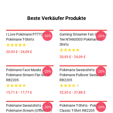
Beste Verkäufer Produkte
I Love Pokimane PTTT2705
Gaming Streamer Fan Graphic
-20%
-20%
Pokimane T-Shirts
Tee NTAN3003 Pokimane T-
Shirts
20,93 £ - 24,09 £
20,93 £ - 24,09 £
Pokimane Face Masks -
Pokimane Sweatshirts -
-20%
-20%
Pokimane Stream Flat Mask
Pokimane Pullover Sweatshirt
RB2205
RB2205
15,71 £ - 17,77 £
32,35 £ - 37,88 £
Pokimane Sweatshirts - Leafy
Pokimane T-Shirts - Pokimane
-20%
-20%
Pokimane Stream (Offline Tv)
Classic T-Shirt RB2205