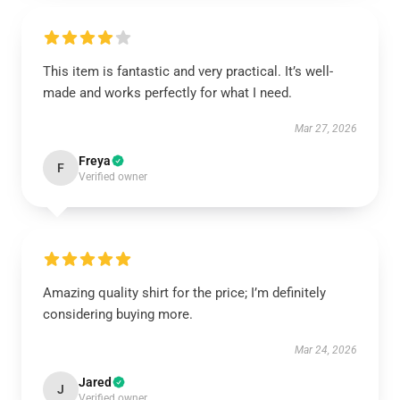
This item is fantastic and very practical. It’s well-
made and works perfectly for what I need.
Mar 27, 2026
Freya
F
Verified owner
Amazing quality shirt for the price; I’m definitely
considering buying more.
Mar 24, 2026
Jared
J
Verified owner