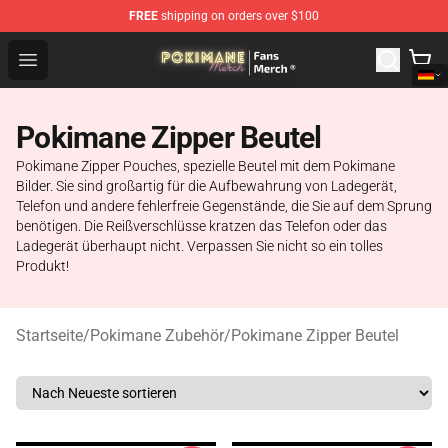
FREE
shipping on orders over $100
Pokimane Store - Official Pokimane Merchandise Shop
Open menu
Pokimane Zipper Beutel
Pokimane Zipper Pouches, spezielle Beutel mit dem Pokimane
Bilder. Sie sind großartig für die Aufbewahrung von Ladegerät,
Telefon und andere fehlerfreie Gegenstände, die Sie auf dem Sprung
benötigen. Die Reißverschlüsse kratzen das Telefon oder das
Ladegerät überhaupt nicht. Verpassen Sie nicht so ein tolles
Produkt!
Startseite
/
Pokimane Zubehör
/
Pokimane Zipper Beutel