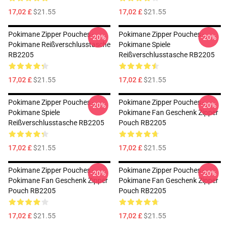
17,02 £
$21.55
17,02 £
$21.55
Pokimane Zipper Pouches -
Pokimane Zipper Pouches -
-20%
-20%
Pokimane Reißverschlusstasche
Pokimane Spiele
RB2205
Reißverschlusstasche RB2205
17,02 £
$21.55
17,02 £
$21.55
Pokimane Zipper Pouches -
Pokimane Zipper Pouches -
-20%
-20%
Pokimane Spiele
Pokimane Fan Geschenk Zipper
Reißverschlusstasche RB2205
Pouch RB2205
17,02 £
$21.55
17,02 £
$21.55
Pokimane Zipper Pouches -
Pokimane Zipper Pouches -
-20%
-20%
Pokimane Fan Geschenk Zipper
Pokimane Fan Geschenk Zipper
Pouch RB2205
Pouch RB2205
17,02 £
$21.55
17,02 £
$21.55