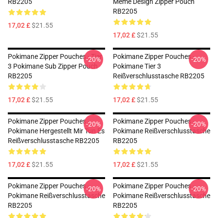
RB2205
Meme Design Zipper Pouch
RB2205
17,02 £
$21.55
17,02 £
$21.55
Pokimane Zipper Pouches - Tier
Pokimane Zipper Pouches -
-20%
-20%
3 Pokimane Sub Zipper Pouch
Pokimane Tier 3
RB2205
Reißverschlusstasche RB2205
17,02 £
$21.55
17,02 £
$21.55
Pokimane Zipper Pouches -
Pokimane Zipper Pouches -
-20%
-20%
Pokimane Hergestellt Mir Tun Es
Pokimane Reißverschlusstasche
Reißverschlusstasche RB2205
RB2205
17,02 £
$21.55
17,02 £
$21.55
Pokimane Zipper Pouches -
Pokimane Zipper Pouches -
-20%
-20%
Pokimane Reißverschlusstasche
Pokimane Reißverschlusstasche
RB2205
RB2205