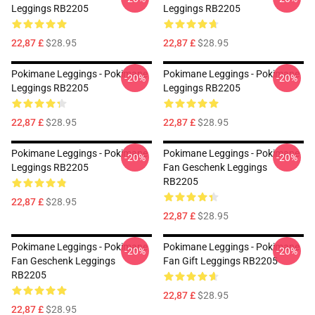
Leggings RB2205
Leggings RB2205
22,87 £
$28.95
22,87 £
$28.95
Pokimane Leggings - Pokimane
Pokimane Leggings - Pokimane
-20%
-20%
Leggings RB2205
Leggings RB2205
22,87 £
$28.95
22,87 £
$28.95
Pokimane Leggings - Pokimane
Pokimane Leggings - Pokimane
-20%
-20%
Leggings RB2205
Fan Geschenk Leggings
RB2205
22,87 £
$28.95
22,87 £
$28.95
Pokimane Leggings - Pokimane
Pokimane Leggings - Pokimane
-20%
-20%
Fan Geschenk Leggings
Fan Gift Leggings RB2205
RB2205
22,87 £
$28.95
22,87 £
$28.95