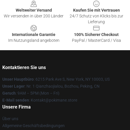
Weltweiter Versand
Kaufen Sie mit Vertrauen
Wir versenden in über 200 Länder
24/7 Schutz von Klicks bis zur
Lieferung
Internationale Garantie
100% Sicherer Checkout
Im Nutzungsland angeboten
PayPal / MasterCard / Visa
Kontaktieren Sie uns
Unser Hauptbüro
: 6215 Park Ave S, New York, NY 10003, US
Unser Lager
: Nr. 1 Qianzhaojialou, Bozhou, Peking, CN
Geruch
: 9AM – 5PM (Mon – Fri)
E-Mail senden
: Kontakt@pokimane.store
Unsere Firma
Über uns
Allgemeine Geschäftsbedingungen