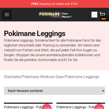
FREE
shipping on orders over $100
Pokimane Store - Official Pokimane Merchandise Shop
Open menu
Pokimane Leggings
Pokimane Leggings, Sonderartikel für alle Pokimane Fans für den
täglichen Verschleiß oder Training zu verwenden. Wir bieten eine
Vielzahl von Farben und Stilen, die auf jeden Fall Ihre Augen zu
fangen. Shoppen Sie unsere atemberaubenden Kollektionen und
finden Sie die perfekte, komfortable und fit für Sie.
Startseite
/
Pokimane Workout Gear
/
Pokimane Leggings
Pokimane Leggings - Pokimane
Pokimane Leggings - Pokimane
-20%
-20%