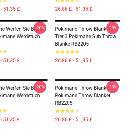
- 51,35 £
26,86 £ - 51,35 £
-20%
-20%
e Werfen Sie Blanks
Pokimane Throw Blankets -
okimane Werdetuch
Tier 3 Pokimane Sub Throw
Blanke RB2205
- 51,35 £
26,86 £ - 51,35 £
-20%
-20%
e Werfen Sie Blanks
Pokimane Throw Blankets -
okimane Werdetuch
Pokimane Throw Blanket
RB2205
- 51,35 £
26,86 £ - 51,35 £