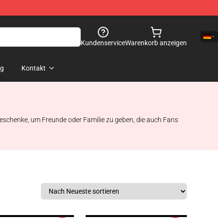
Kundenservice
Warenkorb anzeigen
og
Kontakt
e Geschenke, um Freunde oder Familie zu geben, die auch Fans