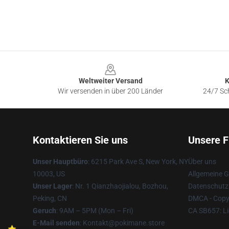
Footer
Weltweiter Versand
K
Wir versenden in über 200 Länder
24/7 Sch
Kontaktieren Sie uns
Unsere F
Unser Hauptbüro
: 6215 Park Ave S, New York, NY
Über uns
10003, US
Allgemeine 
Unser Lager
: Nr. 1 Qianzhaojialou, Bozhou,
Datenschutzr
Peking, CN
DMCA - Copyr
Geruch
: 9AM – 5PM (Mon – Fri)
CA SB657: Li
E-Mail senden
: Kontakt@pokimane.store