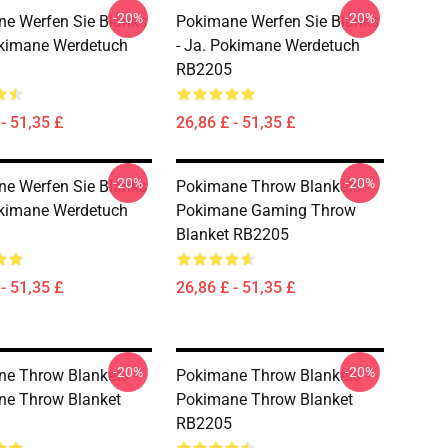
-20%
-20%
e Werfen Sie Blanks
Pokimane Werfen Sie Blanks
okimane Werdetuch
- Ja. Pokimane Werdetuch
RB2205
- 51,35 £
26,86 £ - 51,35 £
-20%
-20%
e Werfen Sie Blanks
Pokimane Throw Blankets -
okimane Werdetuch
Pokimane Gaming Throw
Blanket RB2205
- 51,35 £
26,86 £ - 51,35 £
-20%
-20%
e Throw Blankets -
Pokimane Throw Blankets -
ne Throw Blanket
Pokimane Throw Blanket
RB2205