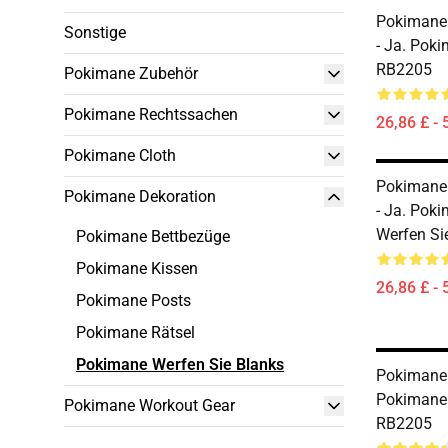
Pokimane 
Sonstige
- Ja. Pok
RB2205
Pokimane Zubehör
Pokimane Rechtssachen
26,86 £ - 
Pokimane Cloth
Pokimane 
Pokimane Dekoration
- Ja. Pok
Werfen Si
Pokimane Bettbezüge
Pokimane Kissen
26,86 £ - 
Pokimane Posts
Pokimane Rätsel
Pokimane Werfen Sie Blanks
Pokimane 
Pokimane
Pokimane Workout Gear
RB2205