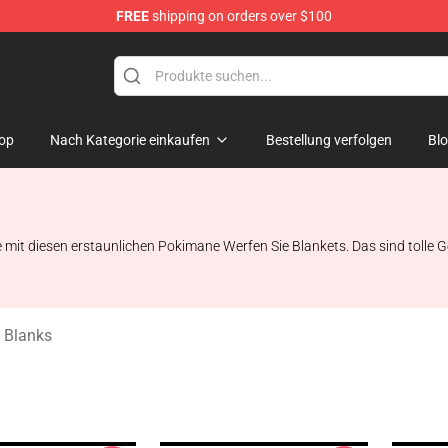
FREE
shipping on orders over $100
op
Nach Kategorie einkaufen
Bestellung verfolgen
Bl
 sie mit diesen erstaunlichen Pokimane Werfen Sie Blankets. Das sind toll
 Blanks