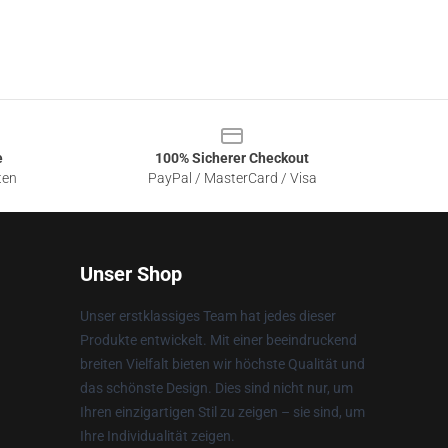
e
100% Sicherer Checkout
ten
PayPal / MasterCard / Visa
Unser Shop
Unser erstklassiges Team hat jedes dieser
Produkte entwickelt. Mit einer beeindruckend
breiten Vielfalt bieten wir höchste Qualität und
das schönste Design. Dies sind nicht nur, um
Ihren einzigartigen Stil zu zeigen – sie sind, um
Ihre Individualität zeigen.