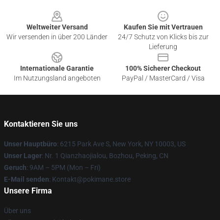
Footer
Weltweiter Versand
Kaufen Sie mit Vertrauen
Wir versenden in über 200 Länder
24/7 Schutz von Klicks bis zur
Lieferung
Internationale Garantie
100% Sicherer Checkout
Im Nutzungsland angeboten
PayPal / MasterCard / Visa
Kontaktieren Sie uns
Unser Hauptbüro
: 6215 Park Ave S, New York, NY 10003, US
Unser Lager
: Nr. 1 Qianzhaojialou, Bozhou, Peking, CN
Geruch
: 9AM – 5PM (Mon – Fri)
E-Mail senden
: Kontakt@pokimane.store
Unsere Firma
Über uns