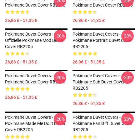
-20%
-20%
Pokimane Duvet Cover RB2205
Pokimane Duvet Cover RB2205
26,86 £ - 51,35 £
26,86 £ - 51,35 £
Pokimane Duvet Covers -
Pokimane Duvet Covers -
-20%
-20%
Offizielle Pokimane Mod Duvet
Pokimane Portrait Duvet Cover
Cover RB2205
RB2205
26,86 £ - 51,35 £
26,86 £ - 51,35 £
Pokimane Duvet Covers -
Pokimane Duvet Covers - Tier 3
-20%
-20%
Pokimane Duvet Cover RB2205
Pokimane Sub Duvet Cover
RB2205
26,86 £ - 51,35 £
26,86 £ - 51,35 £
Pokimane Duvet Covers -
Pokimane Duvet Covers -
-20%
-20%
Pokimane Made Me Do It Duvet
Pokimane Fan Gift Duvet Cover
Cover RB2205
RB2205