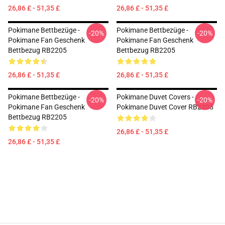
26,86 £ - 51,35 £
26,86 £ - 51,35 £
Pokimane Bettbezüge -
Pokimane Bettbezüge -
-20%
-20%
Pokimane Fan Geschenk
Pokimane Fan Geschenk
Bettbezug RB2205
Bettbezug RB2205
26,86 £ - 51,35 £
26,86 £ - 51,35 £
Pokimane Bettbezüge -
Pokimane Duvet Covers -
-20%
-20%
Pokimane Fan Geschenk
Pokimane Duvet Cover RB2205
Bettbezug RB2205
26,86 £ - 51,35 £
26,86 £ - 51,35 £