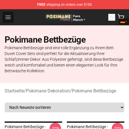
FREE
shipping on orders over $100
Pokimane Store - Official Pokimane Merchandise Shop
Open menu
Pokimane Bettbezüge
Pokimane Bettbezüge sind eine tolle Ergänzung zu Ihrem Bett.
Duvet Cover-Sets sind perfekt für die Aktualisierung Ihrer
Schlafzimmer-Dekor. Aus Polyester gefertigt, sind diese Bettbezüge
weich und komfortabel und bieten einen eleganten Look für Ihre
Bettwäsche Kollektion.
Startseite
/
Pokimane Dekoration
/
Pokimane Bettbezüge
Pokimane Bettbezüge -
Pokimane Bettbezüge -
-20%
-20%