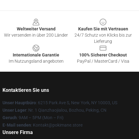
Footer
Weltweiter Versand
Kaufen Sie mit Vertrauen
Wir versenden in über 200 Länder
24/7 Schutz von Klicks bis zur
Lieferung
Internationale Garantie
100% Sicherer Checkout
Im Nutzungsland angeboten
PayPal / MasterCard / Visa
Kontaktieren Sie uns
Unser Hauptbüro
: 6215 Park Ave S, New York, NY 10003, US
Unser Lager
: Nr. 1 Qianzhaojialou, Bozhou, Peking, CN
Geruch
: 9AM – 5PM (Mon – Fri)
E-Mail senden
: Kontakt@pokimane.store
Unsere Firma