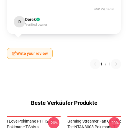
Mar 24, 2026
Derek
D
Verified owner
Write your review
1
/
1
Beste Verkäufer Produkte
I Love Pokimane PTTT2705
Gaming Streamer Fan Graphic
-20%
-20%
Pokimane T-Shirts
Tee NTAN3003 Pokimane T-