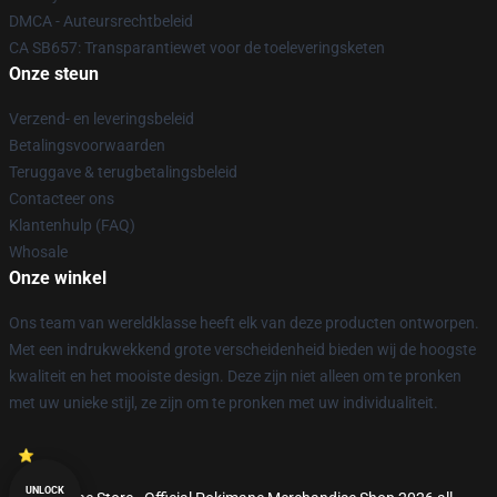
DMCA - Auteursrechtbeleid
CA SB657: Transparantiewet voor de toeleveringsketen
Onze steun
Verzend- en leveringsbeleid
Betalingsvoorwaarden
Teruggave & terugbetalingsbeleid
Contacteer ons
Klantenhulp (FAQ)
Whosale
Onze winkel
Ons team van wereldklasse heeft elk van deze producten ontworpen.
Met een indrukwekkend grote verscheidenheid bieden wij de hoogste
kwaliteit en het mooiste design. Deze zijn niet alleen om te pronken
met uw unieke stijl, ze zijn om te pronken met uw individualiteit.
UNLOCK