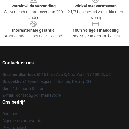
Wereldwijde verzending
Winkel met vertrouwen
Wij verzenden naar meer dan 200
24/7 beschermd van klikken tot
landen
levering
Internationale garantie
100% veilige afhandeling
Aangeboden in het gebruiksland
PayPal / MasterCard / Visa
Contacteer ons
Ons hoofdkantoor
: 6215 Park Ave S, New York, NY 10003, US
Ons pakhuis
1 Qianzhaojialou, Bozhou, Beijing, CN
Uur
: 21.00 uur 5.00 uur
E-mail
: contact@pokimaneStore
Ons bedrijf
Over ons
Algemene voorwaarden
Privacybeleid