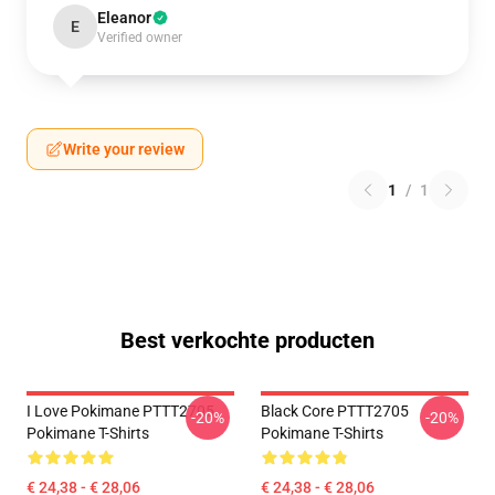
Eleanor
E
Verified owner
Write your review
1
/
1
Best verkochte producten
I Love Pokimane PTTT2705
Black Core PTTT2705
-20%
-20%
Pokimane T-Shirts
Pokimane T-Shirts
€ 24,38 - € 28,06
€ 24,38 - € 28,06