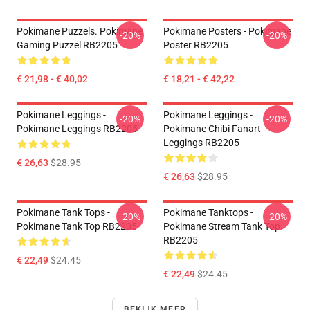
Pokimane Puzzels. Pokimane
Pokimane Posters - Pokimane
-20%
-20%
Gaming Puzzel RB2205
Poster RB2205
€ 21,98 - € 40,02
€ 18,21 - € 42,22
Pokimane Leggings -
Pokimane Leggings -
-20%
-20%
Pokimane Leggings RB2205
Pokimane Chibi Fanart
Leggings RB2205
€ 26,63
$28.95
€ 26,63
$28.95
Pokimane Tank Tops -
Pokimane Tanktops -
-20%
-20%
Pokimane Tank Top RB2205
Pokimane Stream Tank Top
RB2205
€ 22,49
$24.45
€ 22,49
$24.45
BEKIJK MEER