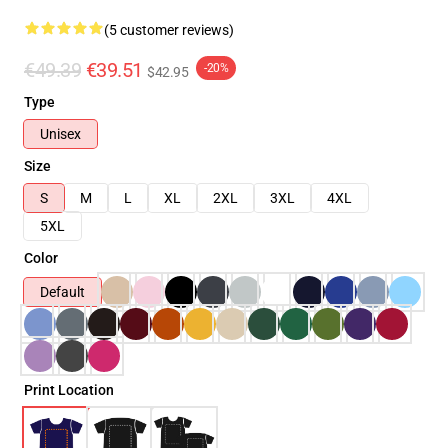
(5 customer reviews)
€49.39
€39.51
-20%
$42.95
Type
Unisex
Size
S
M
L
XL
2XL
3XL
4XL
5XL
Color
Default
Print Location