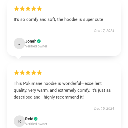
It's so comfy and soft, the hoodie is super cute
Dec 17, 2024
Jonah
J
Verified owner
This Pokimane hoodie is wonderful—excellent
quality, very warm, and extremely comfy. It’s just as
described and I highly recommend it!
Dec 15, 2024
Reid
R
Verified owner