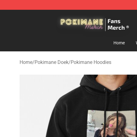
Pokimane Store - Official Pokimane Merchandise Shop
Home
Home
/
Pokimane Doek
/
Pokimane Hoodies