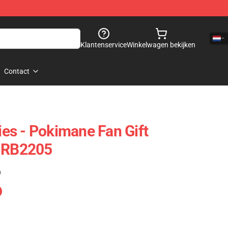
Klantenservice
Winkelwagen bekijken
Contact
s - Pokimane Fan Gift
e RB2205
)