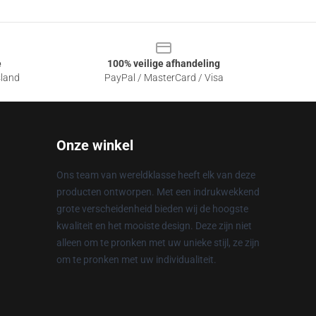
e
100% veilige afhandeling
sland
PayPal / MasterCard / Visa
Onze winkel
Ons team van wereldklasse heeft elk van deze
producten ontworpen. Met een indrukwekkend
grote verscheidenheid bieden wij de hoogste
kwaliteit en het mooiste design. Deze zijn niet
alleen om te pronken met uw unieke stijl, ze zijn
om te pronken met uw individualiteit.