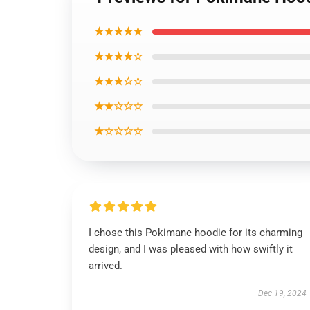
★★★★★
★★★★☆
★★★☆☆
★★☆☆☆
★☆☆☆☆
I chose this Pokimane hoodie for its charming
design, and I was pleased with how swiftly it
arrived.
Dec 19, 2024