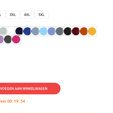
L
3XL
4XL
5XL
VOEGEN AAN WINKELWAGEN
over
00
:
19
:
53