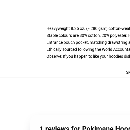
Heavyweight 8.25 oz. (~280 gsm) cotton-weal
Stable colours are 80% cotton, 20% polyester. 
Entrance pouch pocket, matching drawstring a
Ethically sourced following the World Account
Observe: If you happen to like your hoodies dis
S
1 reviews for Pokimane Hood