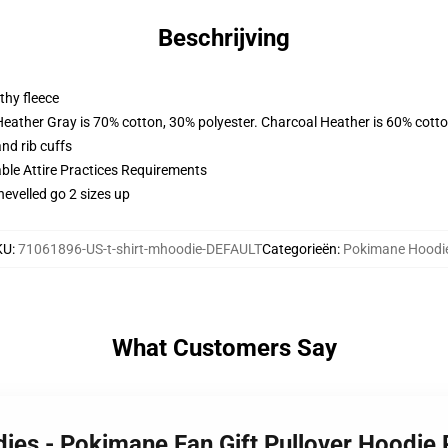
Beschrijving
thy fleece
Heather Gray is 70% cotton, 30% polyester. Charcoal Heather is 60% cott
nd rib cuffs
able Attire Practices Requirements
hevelled go 2 sizes up
KU
:
71061896-US-t-shirt-mhoodie-DEFAULT
Categorieën
:
Pokimane Hoodi
What Customers Say
ies - Pokimane Fan Gift Pullover Hoodie