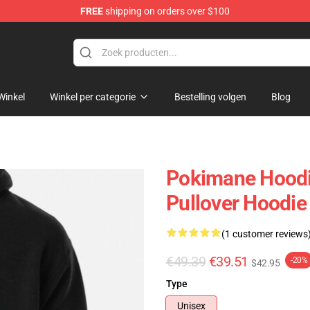
FREE
shipping on orders over $100
Winkel
Winkel per categorie
Bestelling volgen
Blog
Pokimane Hoodie
Pullover Hoodi
(1 customer reviews
€49.39
€39.51
-20%
$42.95
Type
Unisex