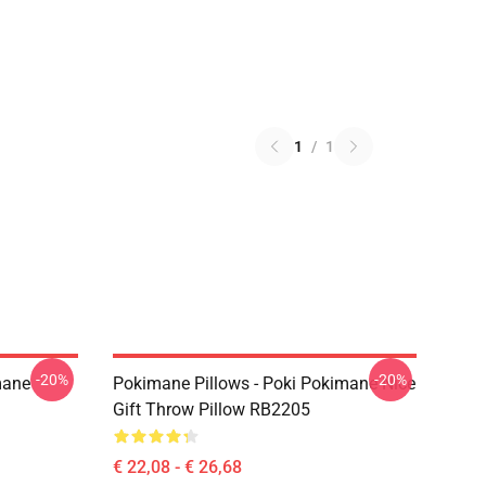
1
/
1
-20%
-20%
mane
Pokimane Pillows - Poki Pokimane Nice
Gift Throw Pillow RB2205
€ 22,08 - € 26,68