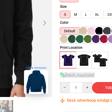
Size
S
M
L
XL
2X
Color
Default
Print Location
blank template
Bekijk maattabel
Quantity
TOE
Deze uitverkoop eindigt 