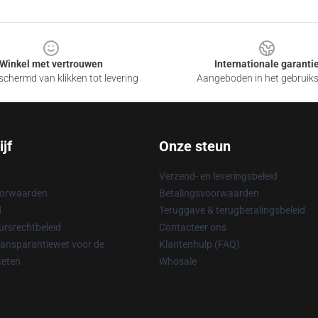
Winkel met vertrouwen
Internationale garanti
chermd van klikken tot levering
Aangeboden in het gebruik
jf
Onze steun
Verzend- en leveringsbeleid
oorwaarden
Betalingsvoorwaarden
d
Teruggave & terugbetalingsbeleid
rsrechtbeleid
Contacteer ons
ransparantiewet voor de
Klantenhulp (FAQ)
keten
Whosale