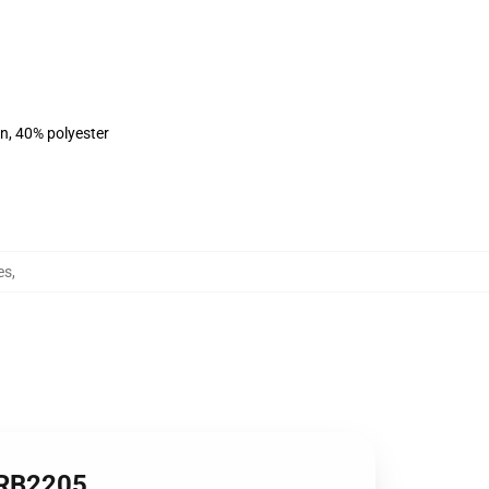
on, 40% polyester
es
,
 RB2205