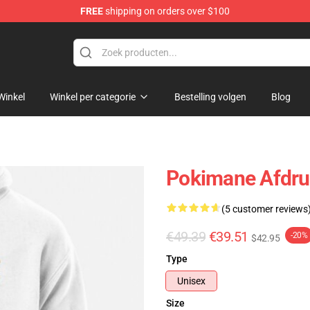
FREE
shipping on orders over $100
Winkel
Winkel per categorie
Bestelling volgen
Blog
Pokimane Afdru
(5 customer reviews
€49.39
€39.51
-20%
$42.95
Type
Unisex
Size