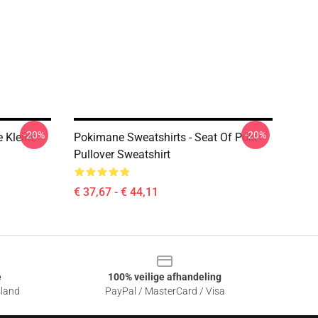
-20%
-20%
 Kleine
Pokimane Sweatshirts - Seat Of Poki
Pullover Sweatshirt
€ 37,67 - € 44,11
e
100% veilige afhandeling
sland
PayPal / MasterCard / Visa