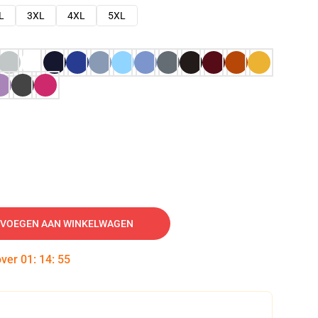
L
3XL
4XL
5XL
VOEGEN AAN WINKELWAGEN
over
01
:
14
:
54