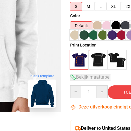
S
M
L
XL
2X
Color
Default
Print Location
blank template
Bekijk maattabel
Quantity
TOE
Deze uitverkoop eindigt 
Deliver to United States