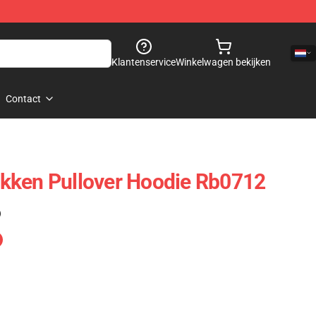
Klantenservice
Winkelwagen bekijken
Contact
kken Pullover Hoodie Rb0712
)