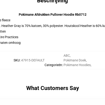
Beschrijving
Pokimane Afdrukken Pullover Hoodie Rb0712
 fleece
r. Heather Gray is 70% katoen, 30% polyester. Houtskool Heather is 60% k
tten
ire Practices
2 maten omhoog
ABC
,
SKU
:
47915-DEFAULT
Pokimane Doek
,
Categorieën
:
Pokimane Hoodies
,
What Customers Say