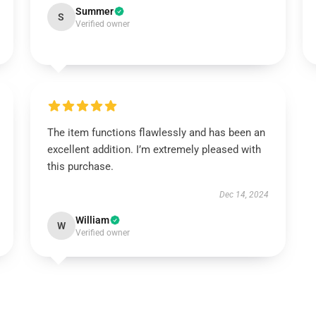
Summer
S
Verified owner
The item functions flawlessly and has been an
excellent addition. I’m extremely pleased with
this purchase.
Dec 14, 2024
William
W
Verified owner