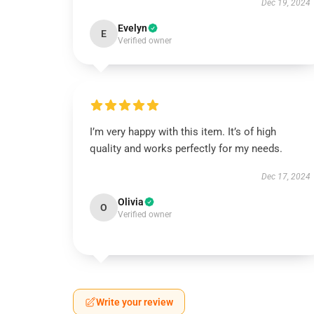
Dec 19, 2024
Evelyn
E
Verified owner
I’m very happy with this item. It’s of high
quality and works perfectly for my needs.
Dec 17, 2024
Olivia
O
Verified owner
Write your review