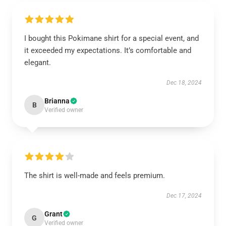
I bought this Pokimane shirt for a special event, and
it exceeded my expectations. It’s comfortable and
elegant.
Dec 18, 2024
Brianna
B
Verified owner
The shirt is well-made and feels premium.
Dec 17, 2024
Grant
G
Verified owner