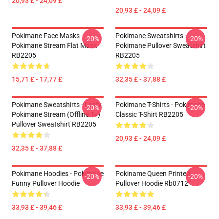
20,93 £ - 24,09 £
20,93 £ - 24,09 £
Pokimane Face Masks -
Pokimane Sweatshirts -
-20%
-20%
Pokimane Stream Flat Mask
Pokimane Pullover Sweatshirt
RB2205
RB2205
15,71 £ - 17,77 £
32,35 £ - 37,88 £
Pokimane Sweatshirts - Leafy
Pokimane T-Shirts - Pokimane
-20%
-20%
Pokimane Stream (Offline Tv)
Classic T-Shirt RB2205
Pullover Sweatshirt RB2205
20,93 £ - 24,09 £
32,35 £ - 37,88 £
Pokimane Hoodies - Pokimane
Pokiname Queen Printed
-20%
-20%
Funny Pullover Hoodie
Pullover Hoodie Rb0712
33,93 £ - 39,46 £
33,93 £ - 39,46 £