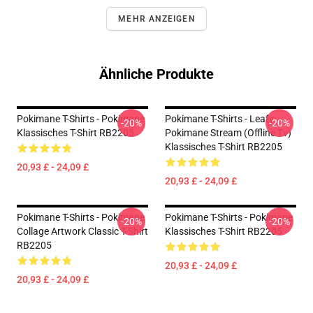
MEHR ANZEIGEN
Ähnliche Produkte
Pokimane T-Shirts - Pokimane
Pokimane T-Shirts - Leafy
-20%
-20%
Klassisches T-Shirt RB2205
Pokimane Stream (offline Tv)
Klassisches T-Shirt RB2205
20,93 £ - 24,09 £
20,93 £ - 24,09 £
Pokimane T-Shirts - Pokimane
Pokimane T-Shirts - Pokimane
-20%
-20%
Collage Artwork Classic T-Shirt
Klassisches T-Shirt RB2205
RB2205
20,93 £ - 24,09 £
20,93 £ - 24,09 £