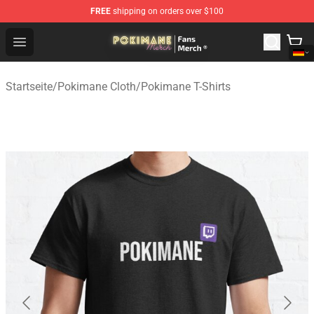
FREE
shipping on orders over $100
Pokimane Store - Official Pokimane Merchandise Shop
Open menu
Startseite
/
Pokimane Cloth
/
Pokimane T-Shirts