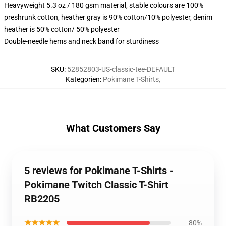
Heavyweight 5.3 oz / 180 gsm material, stable colours are 100%
preshrunk cotton, heather gray is 90% cotton/10% polyester, denim
heather is 50% cotton/ 50% polyester
Double-needle hems and neck band for sturdiness
SKU
:
52852803-US-classic-tee-DEFAULT
Kategorien
:
Pokimane T-Shirts
,
What Customers Say
5 reviews for Pokimane T-Shirts -
Pokimane Twitch Classic T-Shirt
RB2205
★★★★★
80%