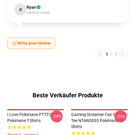
Ryan
R
Verified owner
Write your review
1
/
1
Beste Verkäufer Produkte
I Love Pokimane PTTT2705
Gaming Streamer Fan Graphic
-20%
-20%
Pokimane T-Shirts
Tee NTAN3003 Pokimane T-
Shirts