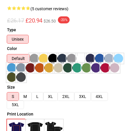
(5 customer reviews)
£26.17
£20.94
-20%
$26.50
Type
Unisex
Color
Default
Size
S
M
L
XL
2XL
3XL
4XL
5XL
Print Location