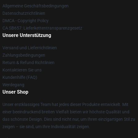
Allgemeine Geschäftsbedingungen
Datenschutzrichtlinien
DMCA - Copyright Policy
CA SB657: Lieferkettentransparenzgesetz
Unsere Unterstützung
Versand und Lieferrichtlinien
Zahlungsbedingungen
Return & Refund Richtlinien
Kontaktieren Sie uns
Kundenhilfe (FAQ)
Werdegang
Unser Shop
Unser erstklassiges Team hat jedes dieser Produkte entwickelt. Mit
einer beeindruckend breiten Vielfalt bieten wir höchste Qualität und
das schönste Design. Dies sind nicht nur, um Ihren einzigartigen Stil zu
zeigen – sie sind, um Ihre Individualität zeigen.