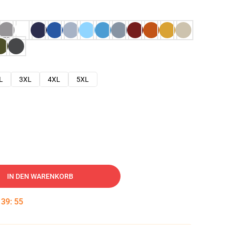
L
3XL
4XL
5XL
IN DEN WARENKORB
:
39
:
54