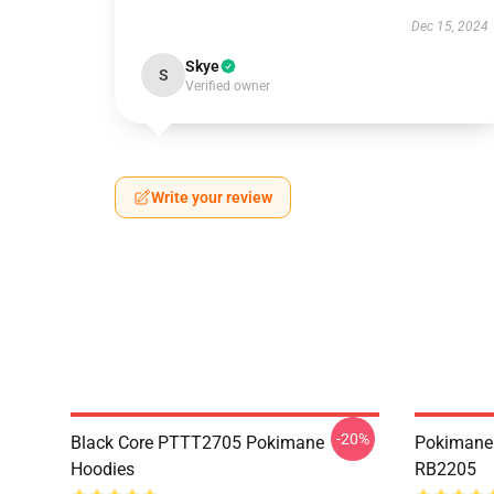
Dec 15, 2024
Skye
S
Verified owner
Write your review
-20%
Black Core PTTT2705 Pokimane
Pokimane 
Hoodies
RB2205