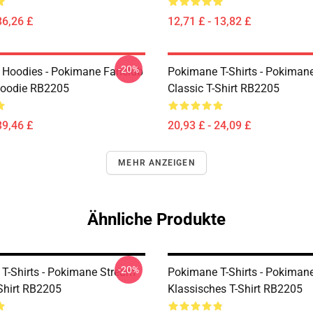
36,26 £
12,71 £ - 13,82 £
-20%
Hoodies - Pokimane Fanclub
Pokimane T-Shirts - Pokima
Hoodie RB2205
Classic T-Shirt RB2205
39,46 £
20,93 £ - 24,09 £
MEHR ANZEIGEN
Ähnliche Produkte
-20%
T-Shirts - Pokimane Stream
Pokimane T-Shirts - Pokimane
-Shirt RB2205
Klassisches T-Shirt RB2205