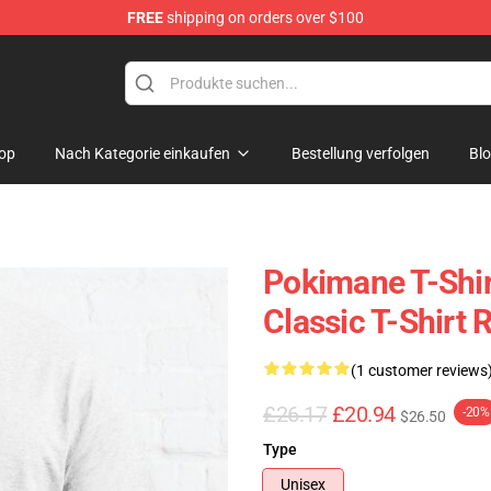
FREE
shipping on orders over $100
op
Nach Kategorie einkaufen
Bestellung verfolgen
Bl
Pokimane T-Shi
Classic T-Shirt
(1 customer reviews
£26.17
£20.94
-20%
$26.50
Type
Unisex