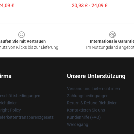
24,09 £
20,93 £ - 24,09 £
aufen Sie mit Vertrauen
Internationale Garanti
utz von Klicks bis zur Lieferung
Im Nutzungsland angebo
irma
Unsere Unterstützung
Versand und Lieferrichtlinien
Geschäftsbedingungen
Zahlungsbedingungen
ichtlinien
Return & Refund Richtlinien
ight Policy
Kontaktieren Sie uns
eferkettentransparenzgesetz
Kundenhilfe (FAQ)
Werdegang