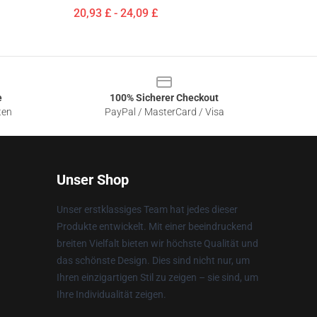
20,93 £ - 24,09 £
e
100% Sicherer Checkout
ten
PayPal / MasterCard / Visa
Unser Shop
Unser erstklassiges Team hat jedes dieser
Produkte entwickelt. Mit einer beeindruckend
breiten Vielfalt bieten wir höchste Qualität und
das schönste Design. Dies sind nicht nur, um
Ihren einzigartigen Stil zu zeigen – sie sind, um
Ihre Individualität zeigen.