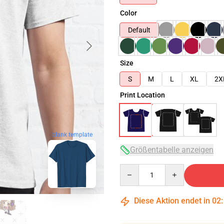
Color
Default
Size
S
M
L
XL
2X
Print Location
blank template
Größentabelle anzeigen
Quantity
Diese Aktion endet in
02