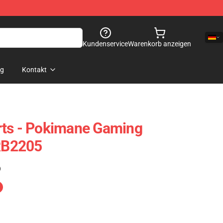
Kundenservice
Warenkorb anzeigen
og
Kontakt
rts - Pokimane Gaming
 RB2205
)