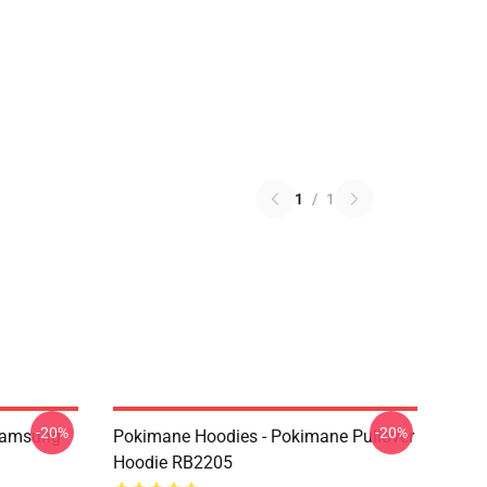
1
/
1
-20%
-20%
Samsung
Pokimane Hoodies - Pokimane Pullover
Hoodie RB2205