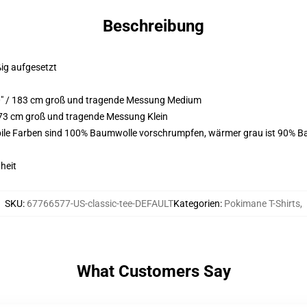
Beschreibung
ßig aufgesetzt
0" / 183 cm groß und tragende Messung Medium
173 cm groß und tragende Messung Klein
bile Farben sind 100% Baumwolle vorschrumpfen, wärmer grau ist 90% B
heit
SKU
:
67766577-US-classic-tee-DEFAULT
Kategorien
:
Pokimane T-Shirts
,
What Customers Say