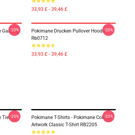
33,93 £ - 39,46 £
-20%
-20%
ne Gaming
Pokimane Drucken Pullover Hoodie
Rb0712
33,93 £ - 39,46 £
-20%
-20%
 Tier 3
Pokimane T-Shirts - Pokimane Collage
Artwork Classic T-Shirt RB2205