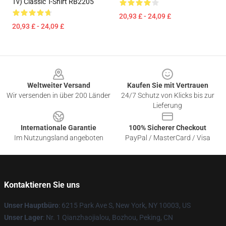
Tv) Classic T-Shirt RB2205
20,93 £ - 24,09 £
20,93 £ - 24,09 £
Footer
Weltweiter Versand
Kaufen Sie mit Vertrauen
Wir versenden in über 200 Länder
24/7 Schutz von Klicks bis zur
Lieferung
Internationale Garantie
100% Sicherer Checkout
Im Nutzungsland angeboten
PayPal / MasterCard / Visa
Kontaktieren Sie uns
Unser Hauptbüro
: 6215 Park Ave S, New York, NY 10003, US
Unser Lager
: Nr. 1 Qianzhaojialou, Bozhou, Peking, CN