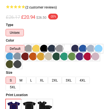
(2 customer reviews)
£26.17
£20.94
-20%
$26.50
Type
Unisex
Color
Default
Size
S
M
L
XL
2XL
3XL
4XL
5XL
Print Location