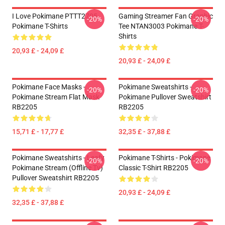
I Love Pokimane PTTT2705
Gaming Streamer Fan Graphic
-20%
-20%
Pokimane T-Shirts
Tee NTAN3003 Pokimane T-
Shirts
20,93 £ - 24,09 £
20,93 £ - 24,09 £
Pokimane Face Masks -
Pokimane Sweatshirts -
-20%
-20%
Pokimane Stream Flat Mask
Pokimane Pullover Sweatshirt
RB2205
RB2205
15,71 £ - 17,77 £
32,35 £ - 37,88 £
Pokimane Sweatshirts - Leafy
Pokimane T-Shirts - Pokimane
-20%
-20%
Pokimane Stream (Offline Tv)
Classic T-Shirt RB2205
Pullover Sweatshirt RB2205
20,93 £ - 24,09 £
32,35 £ - 37,88 £