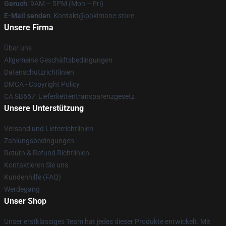
Geruch
: 9AM – 5PM (Mon – Fri)
E-Mail senden
: Kontakt@pokimane.store
Unsere Firma
Über uns
Allgemeine Geschäftsbedingungen
Datenschutzrichtlinien
DMCA - Copyright Policy
CA SB657: Lieferkettentransparenzgesetz
Unsere Unterstützung
Versand und Lieferrichtlinien
Zahlungsbedingungen
Return & Refund Richtlinien
Kontaktieren Sie uns
Kundenhilfe (FAQ)
Werdegang
Unser Shop
Unser erstklassiges Team hat jedes dieser Produkte entwickelt. Mit