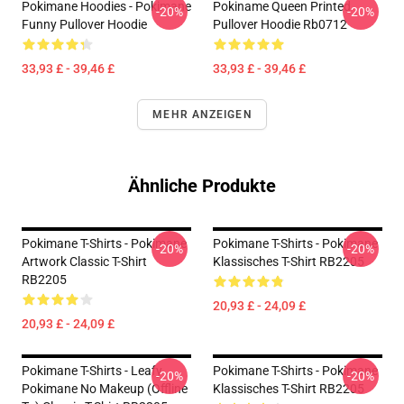
Pokimane Hoodies - Pokimane
Pokiname Queen Printed
-20%
-20%
Funny Pullover Hoodie
Pullover Hoodie Rb0712
33,93 £ - 39,46 £
33,93 £ - 39,46 £
MEHR ANZEIGEN
Ähnliche Produkte
Pokimane T-Shirts - Pokimane
Pokimane T-Shirts - Pokimane
-20%
-20%
Artwork Classic T-Shirt
Klassisches T-Shirt RB2205
RB2205
20,93 £ - 24,09 £
20,93 £ - 24,09 £
Pokimane T-Shirts - Leafy
Pokimane T-Shirts - Pokimane
-20%
-20%
Pokimane No Makeup (Offline
Klassisches T-Shirt RB2205