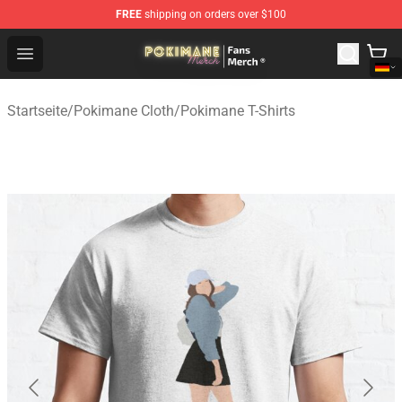
FREE
shipping on orders over $100
Pokimane Store - Official Pokimane Merchandise Shop
Open menu
Startseite
/
Pokimane Cloth
/
Pokimane T-Shirts