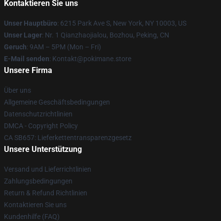
Kontaktieren Sie uns
Unser Hauptbüro
: 6215 Park Ave S, New York, NY 10003, US
Unser Lager
: Nr. 1 Qianzhaojialou, Bozhou, Peking, CN
Geruch
: 9AM – 5PM (Mon – Fri)
E-Mail senden
: Kontakt@pokimane.store
Unsere Firma
Über uns
Allgemeine Geschäftsbedingungen
Datenschutzrichtlinien
DMCA - Copyright Policy
CA SB657: Lieferkettentransparenzgesetz
Unsere Unterstützung
Versand und Lieferrichtlinien
Zahlungsbedingungen
Return & Refund Richtlinien
Kontaktieren Sie uns
Kundenhilfe (FAQ)