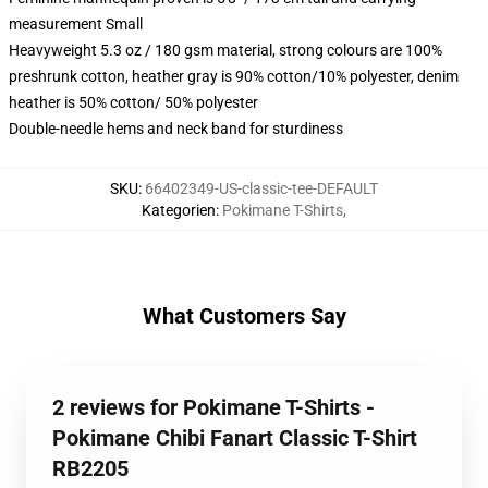
measurement Small
Heavyweight 5.3 oz / 180 gsm material, strong colours are 100%
preshrunk cotton, heather gray is 90% cotton/10% polyester, denim
heather is 50% cotton/ 50% polyester
Double-needle hems and neck band for sturdiness
SKU
:
66402349-US-classic-tee-DEFAULT
Kategorien
:
Pokimane T-Shirts
,
What Customers Say
2 reviews for Pokimane T-Shirts -
Pokimane Chibi Fanart Classic T-Shirt
RB2205