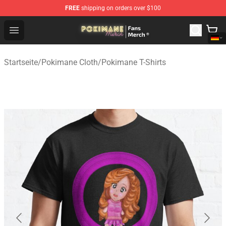
FREE
shipping on orders over $100
Pokimane Store - Official Pokimane Merchandise Shop
Open menu
Startseite
/
Pokimane Cloth
/
Pokimane T-Shirts