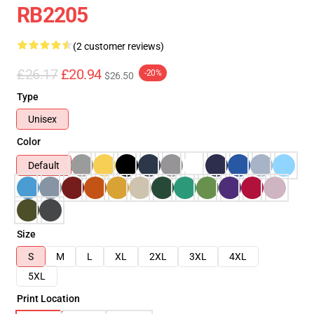
RB2205
(2 customer reviews)
£26.17
£20.94
-20%
$26.50
Type
Unisex
Color
Default
Size
S
M
L
XL
2XL
3XL
4XL
5XL
Print Location