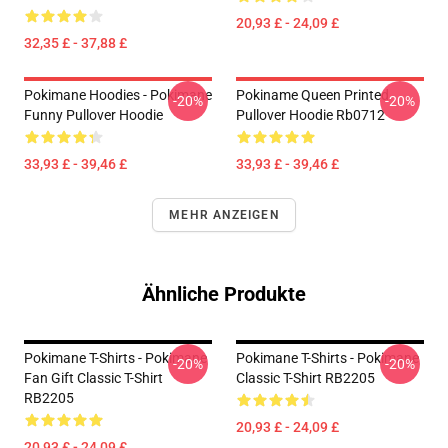
20,93 £ - 24,09 £
32,35 £ - 37,88 £
Pokimane Hoodies - Pokimane
Pokiname Queen Printed
-20%
-20%
Funny Pullover Hoodie
Pullover Hoodie Rb0712
33,93 £ - 39,46 £
33,93 £ - 39,46 £
MEHR ANZEIGEN
Ähnliche Produkte
Pokimane T-Shirts - Pokimane
Pokimane T-Shirts - Pokimane
-20%
-20%
Fan Gift Classic T-Shirt
Classic T-Shirt RB2205
RB2205
20,93 £ - 24,09 £
20,93 £ - 24,09 £