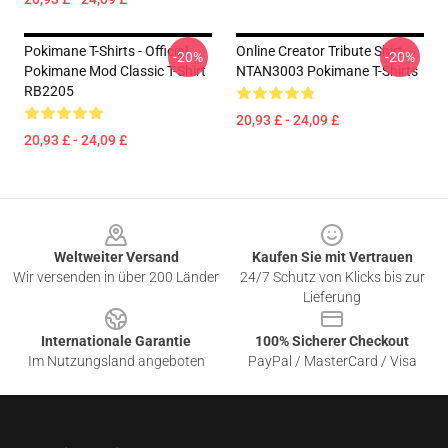
Pokimane T-Shirts - Official
Online Creator Tribute Shirt
-20%
-20%
Pokimane Mod Classic T-Shirt
NTAN3003 Pokimane T-Shirts
RB2205
20,93 £ - 24,09 £
20,93 £ - 24,09 £
Footer
Weltweiter Versand
Kaufen Sie mit Vertrauen
Wir versenden in über 200 Länder
24/7 Schutz von Klicks bis zur
Lieferung
Internationale Garantie
100% Sicherer Checkout
Im Nutzungsland angeboten
PayPal / MasterCard / Visa