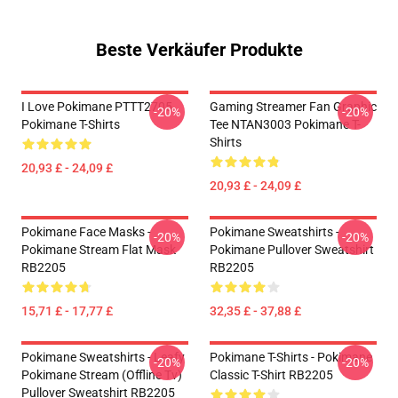
Beste Verkäufer Produkte
I Love Pokimane PTTT2705
Gaming Streamer Fan Graphic
-20%
-20%
Pokimane T-Shirts
Tee NTAN3003 Pokimane T-
Shirts
20,93 £ - 24,09 £
20,93 £ - 24,09 £
Pokimane Face Masks -
Pokimane Sweatshirts -
-20%
-20%
Pokimane Stream Flat Mask
Pokimane Pullover Sweatshirt
RB2205
RB2205
15,71 £ - 17,77 £
32,35 £ - 37,88 £
Pokimane Sweatshirts - Leafy
Pokimane T-Shirts - Pokimane
-20%
-20%
Pokimane Stream (Offline Tv)
Classic T-Shirt RB2205
Pullover Sweatshirt RB2205