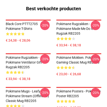
Best verkochte producten
Black Core PTTT2705
Pokimane Rugzakken -
-20%
-20%
Pokimane T-Shirts
Pokimane Made Me Do It
Rugzak RB2205
€ 24,38 - € 28,06
€ 33,94 - € 38,18
Pokimane Rugzakken -
Pokimane Mokken. Pokimane
-20%
-20%
Pokimane Ventilator Gift
Gaming Classic Mug RB2205
Rugzak RB2205
€ 23,00 - € 26,68
€ 33,94 - € 38,18
Pokimane Mugs - Leafy
Pokimane Posters - Pokimane
-20%
-20%
Pokimane Stream (Offline Tv)
Poster RB2205
Classic Mug RB2205