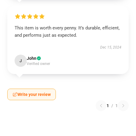
This item is worth every penny. It’s durable, efficient,
and performs just as expected.
Dec 15, 2024
John
J
Verified owner
Write your review
1
/
1