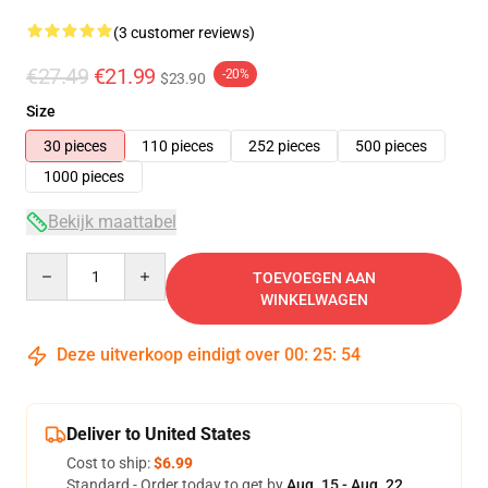
(3 customer reviews)
€27.49
€21.99
-20%
$23.90
Size
30 pieces
110 pieces
252 pieces
500 pieces
1000 pieces
Bekijk maattabel
Quantity
TOEVOEGEN AAN
WINKELWAGEN
Deze uitverkoop eindigt over
00
:
25
:
53
Deliver to United States
Cost to ship:
$6.99
Standard - Order today to get by
Aug. 15 - Aug. 22