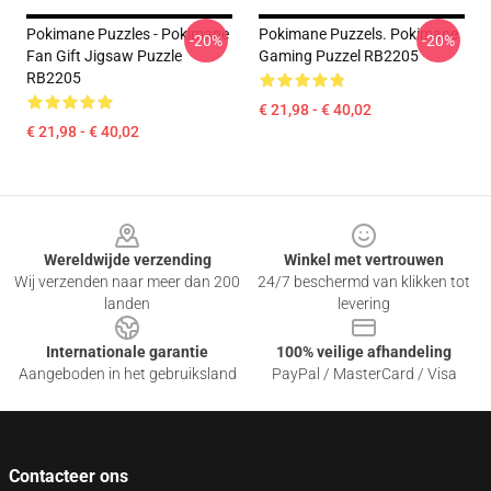
Pokimane Puzzles - Pokimane
Pokimane Puzzels. Pokimane
-20%
-20%
Fan Gift Jigsaw Puzzle
Gaming Puzzel RB2205
RB2205
€ 21,98 - € 40,02
€ 21,98 - € 40,02
Footer
Wereldwijde verzending
Winkel met vertrouwen
Wij verzenden naar meer dan 200
24/7 beschermd van klikken tot
landen
levering
Internationale garantie
100% veilige afhandeling
Aangeboden in het gebruiksland
PayPal / MasterCard / Visa
Contacteer ons