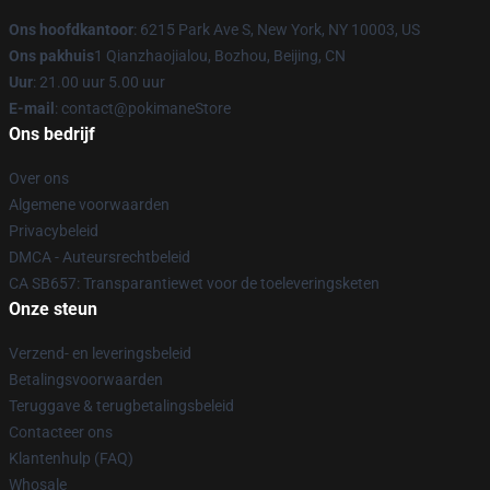
Ons hoofdkantoor
: 6215 Park Ave S, New York, NY 10003, US
Ons pakhuis
1 Qianzhaojialou, Bozhou, Beijing, CN
Uur
: 21.00 uur 5.00 uur
E-mail
: contact@pokimaneStore
Ons bedrijf
Over ons
Algemene voorwaarden
Privacybeleid
DMCA - Auteursrechtbeleid
CA SB657: Transparantiewet voor de toeleveringsketen
Onze steun
Verzend- en leveringsbeleid
Betalingsvoorwaarden
Teruggave & terugbetalingsbeleid
Contacteer ons
Klantenhulp (FAQ)
Whosale