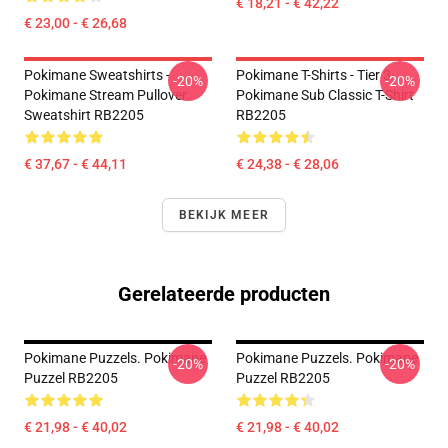
€ 18,21 - € 42,22
€ 23,00 - € 26,68
Pokimane Sweatshirts -
Pokimane T-Shirts - Tier 3
-20%
-20%
Pokimane Stream Pullover
Pokimane Sub Classic T-Shirt
Sweatshirt RB2205
RB2205
€ 37,67 - € 44,11
€ 24,38 - € 28,06
BEKIJK MEER
Gerelateerde producten
Pokimane Puzzels. Pokimane
Pokimane Puzzels. Pokimane
-20%
-20%
Puzzel RB2205
Puzzel RB2205
€ 21,98 - € 40,02
€ 21,98 - € 40,02