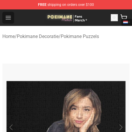
FREE
shipping on orders over $100
Pokimane Store - Official Pokimane Merchandise Shop
Open menu
Home
/
Pokimane Decoratie
/
Pokimane Puzzels