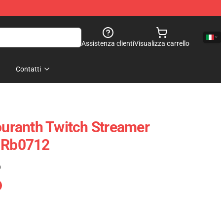
Assistenza clienti
Visualizza carrello
Contatti
ranth Twitch Streamer
e Rb0712
)