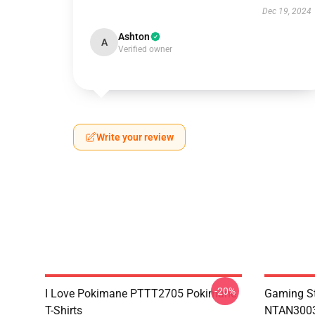
Dec 19, 2024
Ashton
A
Verified owner
Write your review
-20%
I Love Pokimane PTTT2705 Pokimane
Gaming St
T-Shirts
NTAN3003