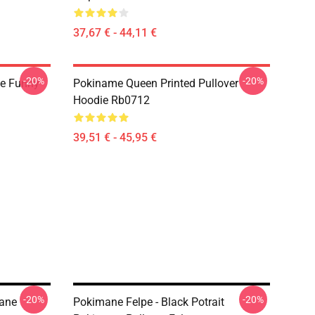
37,67 € - 44,11 €
-20%
-20%
e Funny
Pokiname Queen Printed Pullover
Hoodie Rb0712
39,51 € - 45,95 €
-20%
-20%
mane
Pokimane Felpe - Black Potrait