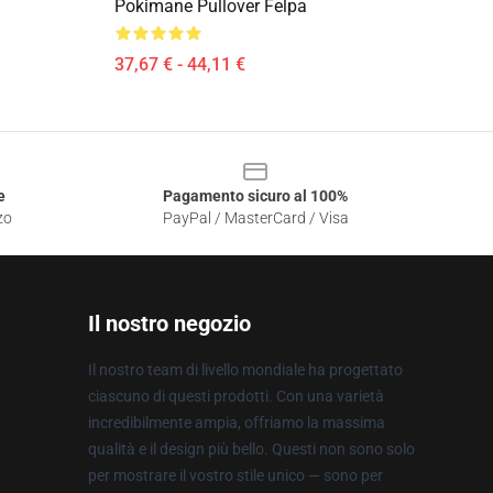
Pokimane Pullover Felpa
37,67 € - 44,11 €
e
Pagamento sicuro al 100%
zo
PayPal / MasterCard / Visa
Il nostro negozio
Il nostro team di livello mondiale ha progettato
ciascuno di questi prodotti. Con una varietà
incredibilmente ampia, offriamo la massima
qualità e il design più bello. Questi non sono solo
per mostrare il vostro stile unico — sono per