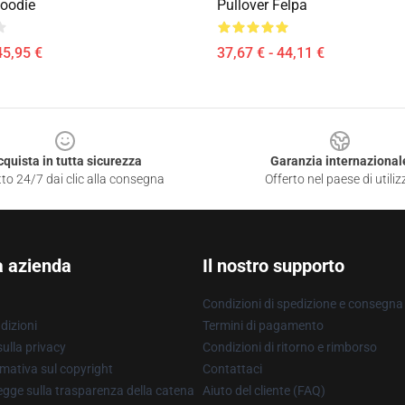
Hoodie
Pullover Felpa
45,95 €
37,67 € - 44,11 €
cquista in tutta sicurezza
Garanzia internazional
to 24/7 dai clic alla consegna
Offerto nel paese di utiliz
a azienda
Il nostro supporto
Condizioni di spedizione e consegna
dizioni
Termini di pagamento
ulla privacy
Condizioni di ritorno e rimborso
mativa sul copyright
Contattaci
gge sulla trasparenza della catena
Aiuto del cliente (FAQ)