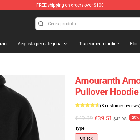
FREE
shipping on orders over $100
zio
Acquista per categoria
Tracciamento ordine
Blog
Amouranth Amou
Pullover Hoodi
(3 customer reviews
€49.39
€39.51
-20%
$42.95
Type
Unisex