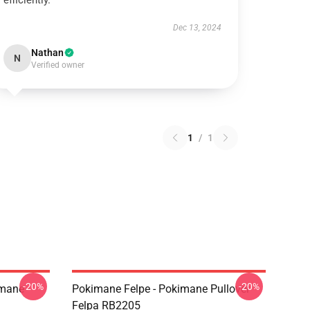
efficiently.
Dec 13, 2024
Nathan
N
Verified owner
1
/
1
-20%
-20%
imane
Pokimane Felpe - Pokimane Pullover
Felpa RB2205