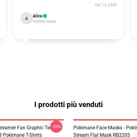
Dec 14, 2024
Alice
A
Verified owner
I prodotti più venduti
-20%
reamer Fan Graphic Tee
Pokimane Face Masks - Pok
 Pokimane T-Shirts
Stream Flat Mask RB2205