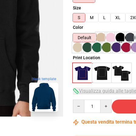
Size
S
M
L
XL
2X
Color
Default
Print Location
blank template
Visualizza guida alle tagli
Quantity
Questa vendita termina 