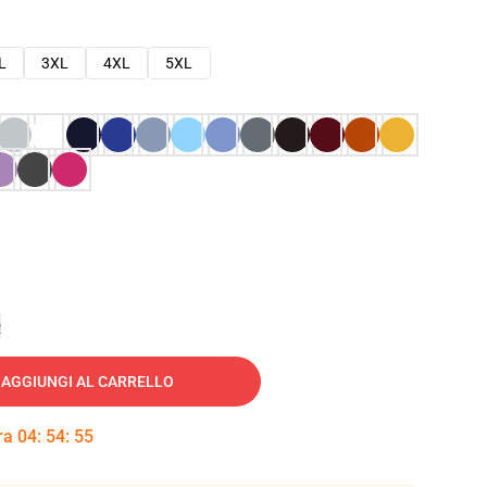
L
3XL
4XL
5XL
e
AGGIUNGI AL CARRELLO
tra
04
:
54
:
54