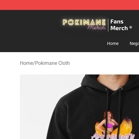
Pokimane Store - Official Pokimane Merchandise Shop
Home
Nego
Home
/
Pokimane Cloth