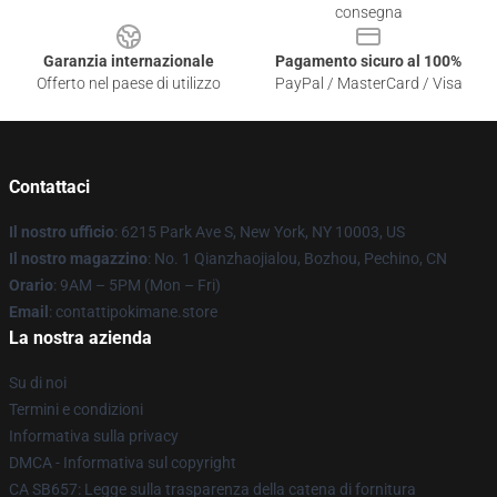
consegna
Garanzia internazionale
Pagamento sicuro al 100%
Offerto nel paese di utilizzo
PayPal / MasterCard / Visa
Contattaci
Il nostro ufficio
: 6215 Park Ave S, New York, NY 10003, US
Il nostro magazzino
: No. 1 Qianzhaojialou, Bozhou, Pechino, CN
Orario
: 9AM – 5PM (Mon – Fri)
Email
: contattipokimane.store
La nostra azienda
Su di noi
Termini e condizioni
Informativa sulla privacy
DMCA - Informativa sul copyright
CA SB657: Legge sulla trasparenza della catena di fornitura