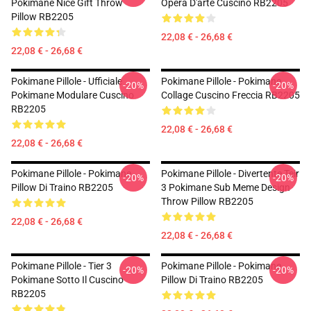
Pokimane Nice Gift Throw
Opera D'arte Cuscino RB2205
Pillow RB2205
22,08 € - 26,68 €
22,08 € - 26,68 €
Pokimane Pillole - Ufficiale
Pokimane Pillole - Pokimane
-20%
-20%
Pokimane Modulare Cuscino
Collage Cuscino Freccia RB2205
RB2205
22,08 € - 26,68 €
22,08 € - 26,68 €
Pokimane Pillole - Pokimane
Pokimane Pillole - Divertente Teir
-20%
-20%
Pillow Di Traino RB2205
3 Pokimane Sub Meme Design
Throw Pillow RB2205
22,08 € - 26,68 €
22,08 € - 26,68 €
Pokimane Pillole - Tier 3
Pokimane Pillole - Pokimane
-20%
-20%
Pokimane Sotto Il Cuscino
Pillow Di Traino RB2205
RB2205