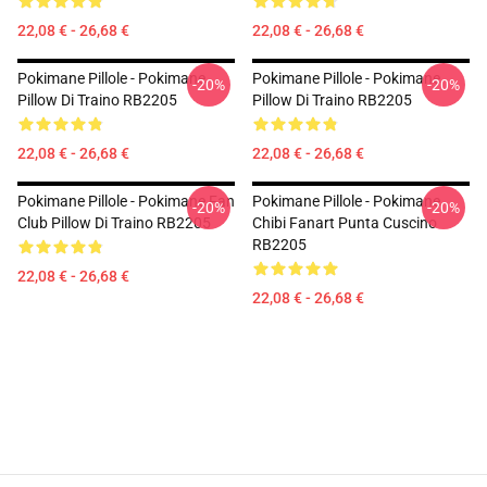
22,08 € - 26,68 €
22,08 € - 26,68 €
Pokimane Pillole - Pokimane
Pokimane Pillole - Pokimane
-20%
-20%
Pillow Di Traino RB2205
Pillow Di Traino RB2205
22,08 € - 26,68 €
22,08 € - 26,68 €
Pokimane Pillole - Pokimane Fan
Pokimane Pillole - Pokimane
-20%
-20%
Club Pillow Di Traino RB2205
Chibi Fanart Punta Cuscino
RB2205
22,08 € - 26,68 €
22,08 € - 26,68 €