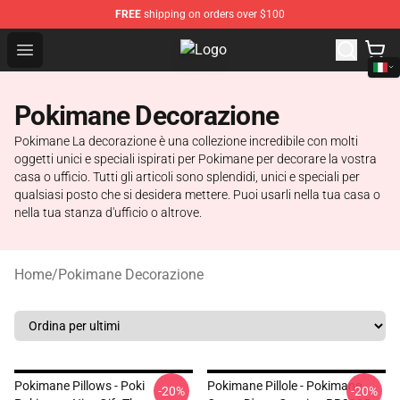
FREE
shipping on orders over $100
Open menu
Pokimane Store - Official Pokima
Pokimane Decorazione
Pokimane La decorazione è una collezione incredibile con molti
oggetti unici e speciali ispirati per Pokimane per decorare la vostra
casa o ufficio. Tutti gli articoli sono splendidi, unici e speciali per
qualsiasi posto che si desidera mettere. Puoi usarli nella tua casa o
nella tua stanza d'ufficio o altrove.
Home
/
Pokimane Decorazione
Pokimane Pillows - Poki
Pokimane Pillole - Pokimane
-20%
-20%