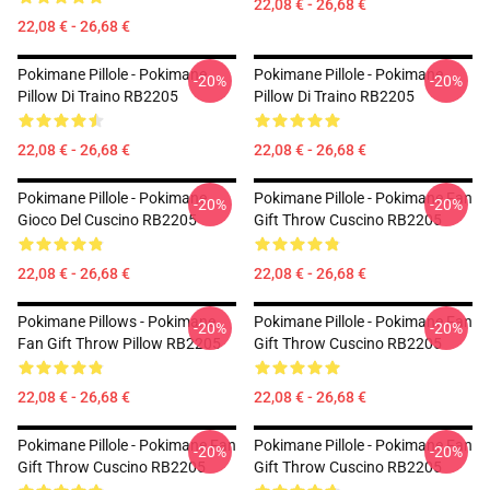
22,08 € - 26,68 €
22,08 € - 26,68 €
Pokimane Pillole - Pokimane
Pokimane Pillole - Pokimane
-20%
-20%
Pillow Di Traino RB2205
Pillow Di Traino RB2205
22,08 € - 26,68 €
22,08 € - 26,68 €
Pokimane Pillole - Pokimane
Pokimane Pillole - Pokimane Fan
-20%
-20%
Gioco Del Cuscino RB2205
Gift Throw Cuscino RB2205
22,08 € - 26,68 €
22,08 € - 26,68 €
Pokimane Pillows - Pokimane
Pokimane Pillole - Pokimane Fan
-20%
-20%
Fan Gift Throw Pillow RB2205
Gift Throw Cuscino RB2205
22,08 € - 26,68 €
22,08 € - 26,68 €
Pokimane Pillole - Pokimane Fan
Pokimane Pillole - Pokimane Fan
-20%
-20%
Gift Throw Cuscino RB2205
Gift Throw Cuscino RB2205