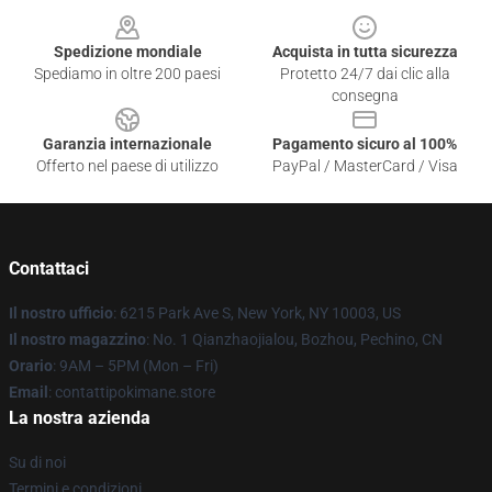
Footer
Spedizione mondiale
Acquista in tutta sicurezza
Spediamo in oltre 200 paesi
Protetto 24/7 dai clic alla
consegna
Garanzia internazionale
Pagamento sicuro al 100%
Offerto nel paese di utilizzo
PayPal / MasterCard / Visa
Contattaci
Il nostro ufficio
: 6215 Park Ave S, New York, NY 10003, US
Il nostro magazzino
: No. 1 Qianzhaojialou, Bozhou, Pechino, CN
Orario
: 9AM – 5PM (Mon – Fri)
Email
: contattipokimane.store
La nostra azienda
Su di noi
Termini e condizioni