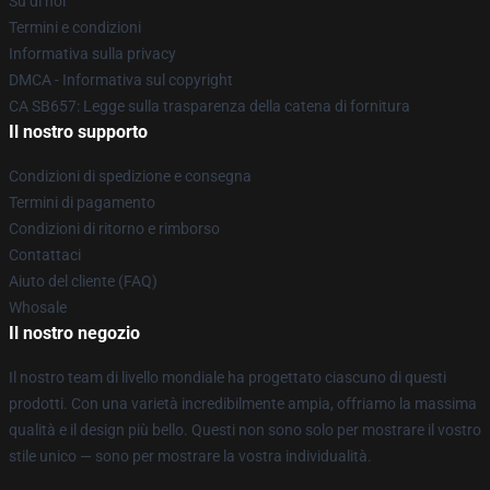
Su di noi
Termini e condizioni
Informativa sulla privacy
DMCA - Informativa sul copyright
CA SB657: Legge sulla trasparenza della catena di fornitura
Il nostro supporto
Condizioni di spedizione e consegna
Termini di pagamento
Condizioni di ritorno e rimborso
Contattaci
Aiuto del cliente (FAQ)
Whosale
Il nostro negozio
Il nostro team di livello mondiale ha progettato ciascuno di questi
prodotti. Con una varietà incredibilmente ampia, offriamo la massima
qualità e il design più bello. Questi non sono solo per mostrare il vostro
stile unico — sono per mostrare la vostra individualità.