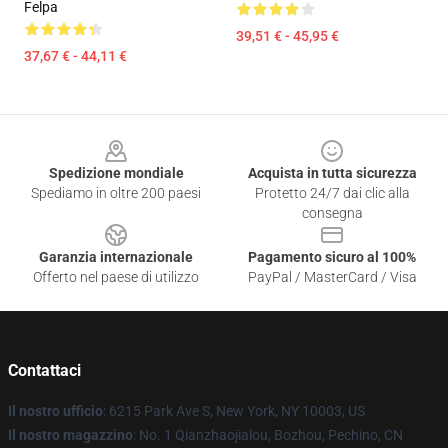
Felpa
39,51 € - 45,95 €
37,67 € - 44,11 €
Footer
Spedizione mondiale
Acquista in tutta sicurezza
Spediamo in oltre 200 paesi
Protetto 24/7 dai clic alla
consegna
Garanzia internazionale
Pagamento sicuro al 100%
Offerto nel paese di utilizzo
PayPal / MasterCard / Visa
Contattaci
Il nostro ufficio
: 6215 Park Ave S, New York, NY 10003, US
Il nostro magazzino
: No. 1 Qianzhaojialou, Bozhou, Pechino, CN