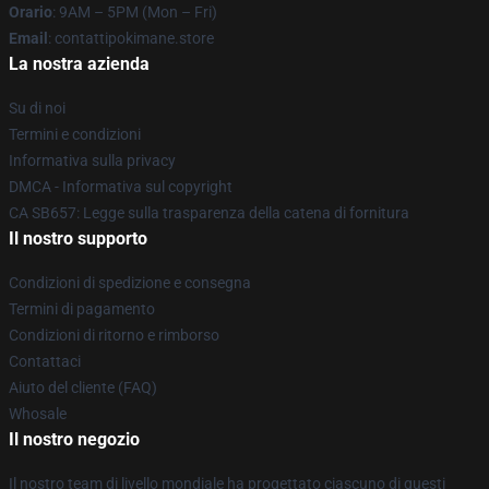
Orario
: 9AM – 5PM (Mon – Fri)
Email
: contattipokimane.store
La nostra azienda
Su di noi
Termini e condizioni
Informativa sulla privacy
DMCA - Informativa sul copyright
CA SB657: Legge sulla trasparenza della catena di fornitura
Il nostro supporto
Condizioni di spedizione e consegna
Termini di pagamento
Condizioni di ritorno e rimborso
Contattaci
Aiuto del cliente (FAQ)
Whosale
Il nostro negozio
Il nostro team di livello mondiale ha progettato ciascuno di questi