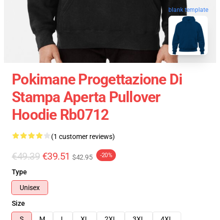
blank template
Pokimane Progettazione Di
Stampa Aperta Pullover
Hoodie Rb0712
(1 customer reviews)
€49.39
€39.51
-20%
$42.95
Type
Unisex
Size
S
M
L
XL
2XL
3XL
4XL