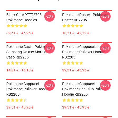
Black Core PTTT2705
Pokimane Poster - Pokimane
-20%
-20%
Pokimane Hoodies
Poster RB2205
39,51 € - 45,95 €
18,21 € - 42,22 €
Pokimane Casi... Pokimane
Pokimane Cappuccini -
-20%
-20%
Samsung Galaxy Morbido
Pokimane Pullover Hoodie
Caso RB2205
RB2205
14,81 € - 16,10 €
39,51 € - 45,95 €
Pokimane Cappucci -
Pokimane Cappucci -
-20%
-20%
Pokimane Pullover Hoodie
Pokimane Fan Club Pullover
RB2205
Hoodie RB2205
39,51 € - 45,95 €
39,51 € - 45,95 €