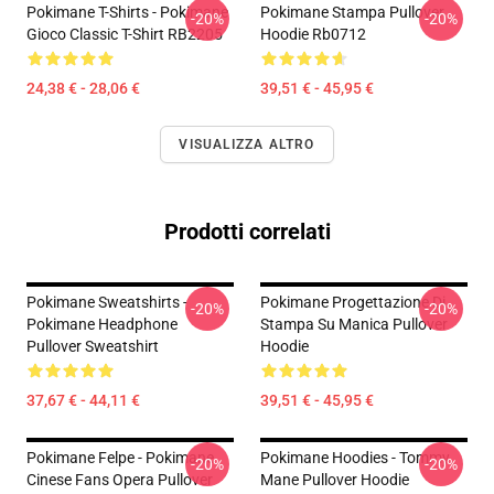
Pokimane T-Shirts - Pokimane
Pokimane Stampa Pullover
-20%
-20%
Gioco Classic T-Shirt RB2205
Hoodie Rb0712
24,38 € - 28,06 €
39,51 € - 45,95 €
VISUALIZZA ALTRO
Prodotti correlati
Pokimane Sweatshirts -
Pokimane Progettazione Di
-20%
-20%
Pokimane Headphone
Stampa Su Manica Pullover
Pullover Sweatshirt
Hoodie
37,67 € - 44,11 €
39,51 € - 45,95 €
Pokimane Felpe - Pokimane
Pokimane Hoodies - Tommy
-20%
-20%
Cinese Fans Opera Pullover
Mane Pullover Hoodie