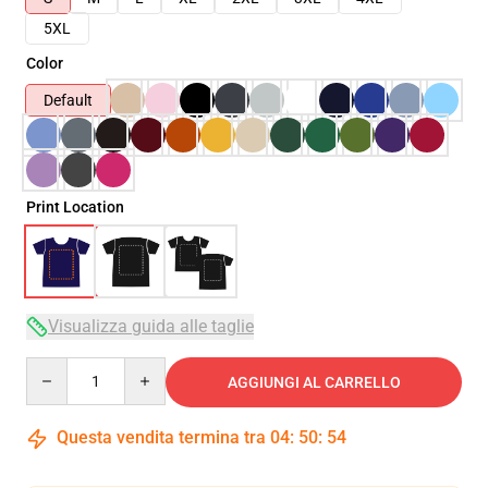
5XL
Color
Default
Print Location
Visualizza guida alle taglie
Quantity
AGGIUNGI AL CARRELLO
Questa vendita termina tra
04
:
50
:
54