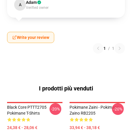
Adam
A
Verified owner
Write your review
1
/
1
I prodotti più venduti
Black Core PTTT2705
Pokimane Zaini - Pokimane
-20%
-20%
Pokimane T-Shirts
Zaino RB2205
24,38 € - 28,06 €
33,94 € - 38,18 €