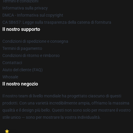
Termini e condizioni
Informativa sulla privacy
DMCA - Informativa sul copyright
CA SB657: Legge sulla trasparenza della catena di fornitura
Il nostro supporto
Condizioni di spedizione e consegna
Termini di pagamento
Condizioni di ritorno e rimborso
Contattaci
Aiuto del cliente (FAQ)
Whosale
Il nostro negozio
Il nostro team di livello mondiale ha progettato ciascuno di questi
prodotti. Con una varietà incredibilmente ampia, offriamo la massima
qualità e il design più bello. Questi non sono solo per mostrare il vostro
stile unico — sono per mostrare la vostra individualità.