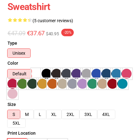
Sweatshirt
(5 customer reviews)
€47.09
€37.67
-20%
$40.95
Type
Unisex
Color
Default
Size
S
M
L
XL
2XL
3XL
4XL
5XL
Print Location