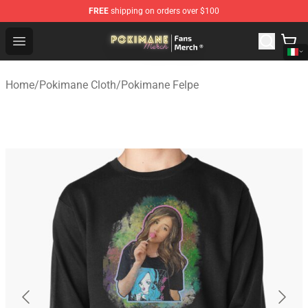
FREE
shipping on orders over $100
Pokimane Store - Official Pokimane Merchandise Shop
Open menu
Home
/
Pokimane Cloth
/
Pokimane Felpe