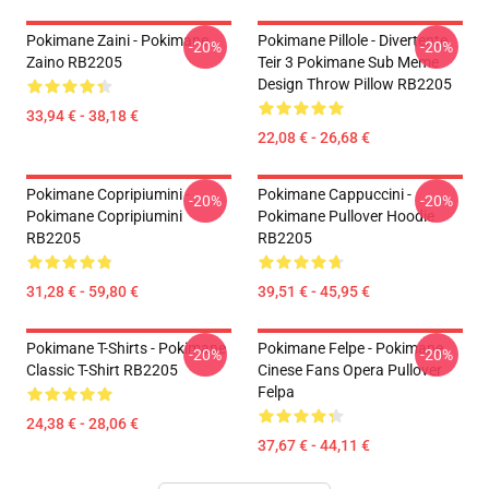
Pokimane Zaini - Pokimane
Pokimane Pillole - Divertente
-20%
-20%
Zaino RB2205
Teir 3 Pokimane Sub Meme
Design Throw Pillow RB2205
33,94 € - 38,18 €
22,08 € - 26,68 €
Pokimane Copripiumini -
Pokimane Cappuccini -
-20%
-20%
Pokimane Copripiumini
Pokimane Pullover Hoodie
RB2205
RB2205
31,28 € - 59,80 €
39,51 € - 45,95 €
Pokimane T-Shirts - Pokimane
Pokimane Felpe - Pokimane
-20%
-20%
Classic T-Shirt RB2205
Cinese Fans Opera Pullover
Felpa
24,38 € - 28,06 €
37,67 € - 44,11 €