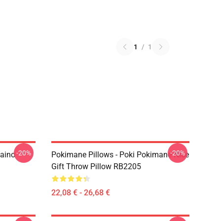
1
/
1
-20%
-20%
Zaino
Pokimane Pillows - Poki Pokimane Nice
Gift Throw Pillow RB2205
22,08 € - 26,68 €