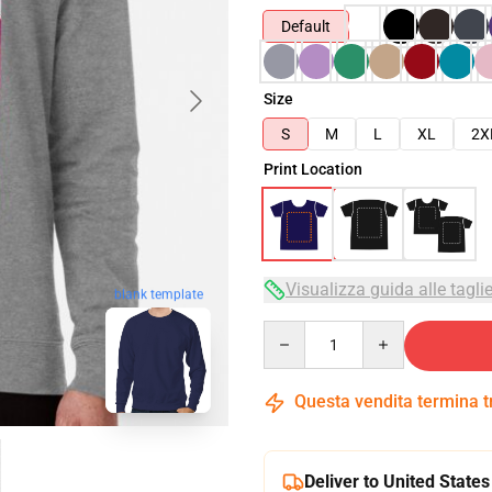
Default
Size
S
M
L
XL
2X
Print Location
Visualizza guida alle tagli
blank template
Quantity
Questa vendita termina 
Deliver to United States