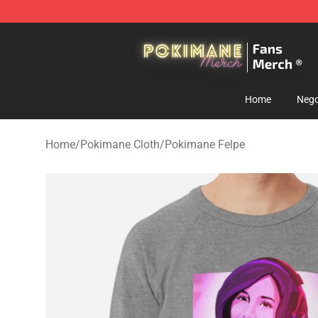
Pokimane Store - Official Pokimane Merchandise Shop
Home
Nego
Home
/
Pokimane Cloth
/
Pokimane Felpe