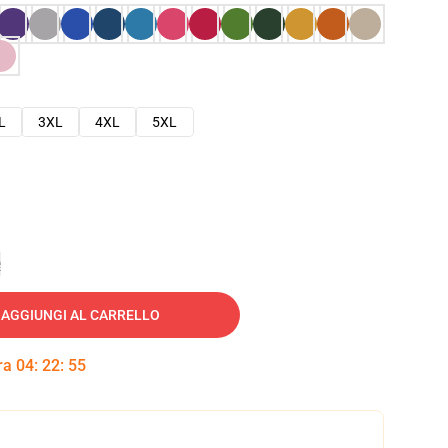
L
3XL
4XL
5XL
e
AGGIUNGI AL CARRELLO
tra
04
:
22
:
54