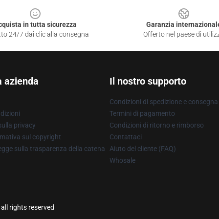
cquista in tutta sicurezza
Garanzia internazional
to 24/7 dai clic alla consegna
Offerto nel paese di utiliz
a azienda
Il nostro supporto
Condizioni di spedizione e consegna
dizioni
Termini di pagamento
ulla privacy
Condizioni di ritorno e rimborso
mativa sul copyright
Contattaci
gge sulla trasparenza della catena
Aiuto del cliente (FAQ)
Whosale
ll rights reserved