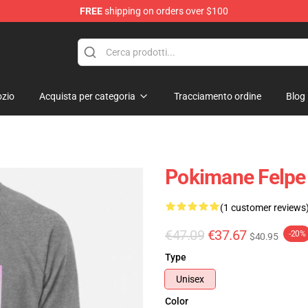
FREE
shipping on orders over $100
zio
Acquista per categoria
Tracciamento ordine
Blog
Pokimane Felpe
(1 customer reviews
€47.09
€37.67
-20%
$40.95
Type
Unisex
Color