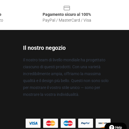
e
Pagamento sicuro al 100%
zo
PayPal / MasterCard / Visa
Il nostro negozio
Il nostro team di livello mondiale ha progettato
ciascuno di questi prodotti. Con una varietà
incredibilmente ampia, offriamo la massima
qualità e il design più bello. Questi non sono solo
per mostrare il vostro stile unico — sono per
mostrare la vostra individualità.
Help