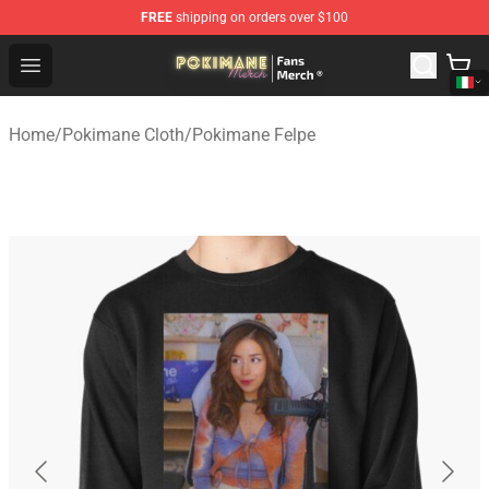
FREE
shipping on orders over $100
Pokimane Store - Official Pokimane Merchandise Shop
Open menu
Home
/
Pokimane Cloth
/
Pokimane Felpe