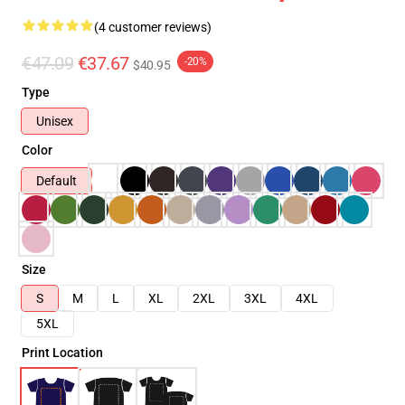
(4 customer reviews)
€47.09
€37.67
-20%
$40.95
Type
Unisex
Color
Default
Size
S
M
L
XL
2XL
3XL
4XL
5XL
Print Location