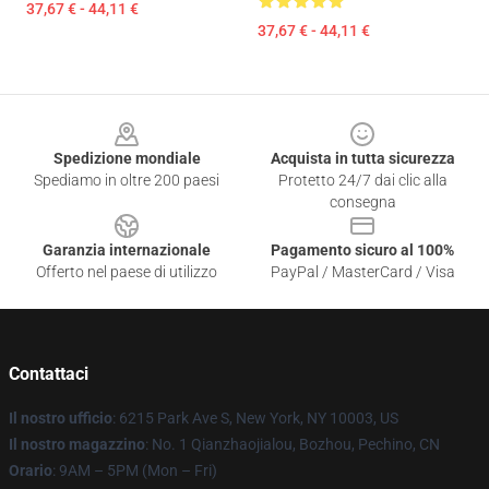
37,67 € - 44,11 €
37,67 € - 44,11 €
Footer
Spedizione mondiale
Acquista in tutta sicurezza
Spediamo in oltre 200 paesi
Protetto 24/7 dai clic alla
consegna
Garanzia internazionale
Pagamento sicuro al 100%
Offerto nel paese di utilizzo
PayPal / MasterCard / Visa
Contattaci
Il nostro ufficio
: 6215 Park Ave S, New York, NY 10003, US
Il nostro magazzino
: No. 1 Qianzhaojialou, Bozhou, Pechino, CN
Orario
: 9AM – 5PM (Mon – Fri)