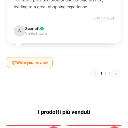
The store provided prompt and reliable service,
leading to a great shopping experience.
Dec 14, 2024
Scarlett
S
Verified owner
Write your review
1
/
1
I prodotti più venduti