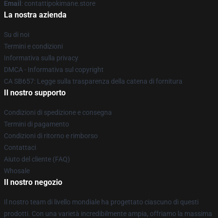
Email
: contattipokimane.store
La nostra azienda
Su di noi
Termini e condizioni
Informativa sulla privacy
DMCA - Informativa sul copyright
CA SB657: Legge sulla trasparenza della catena di fornitura
Il nostro supporto
Condizioni di spedizione e consegna
Termini di pagamento
Condizioni di ritorno e rimborso
Contattaci
Aiuto del cliente (FAQ)
Whosale
Il nostro negozio
Il nostro team di livello mondiale ha progettato ciascuno di questi
prodotti. Con una varietà incredibilmente ampia, offriamo la massima