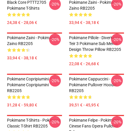
Black Core PTTT2705
Pokimane Zaini - Pokimane
-20%
-20%
Pokimane T-Shirts
Zaino RB2205
24,38 € - 28,06 €
33,94 € - 38,18 €
Pokimane Zaini - Pokimane
Pokimane Pillole - Divertente
-20%
-20%
Zaino RB2205
Teir 3 Pokimane Sub Meme
Design Throw Pillow RB2205
33,94 € - 38,18 €
22,08 € - 26,68 €
Pokimane Copripiumini -
Pokimane Cappuccini -
-20%
-20%
Pokimane Copripiumini
Pokimane Pullover Hoodie
RB2205
RB2205
31,28 € - 59,80 €
39,51 € - 45,95 €
Pokimane T-Shirts - Pokimane
Pokimane Felpe - Pokimane
-20%
-20%
Classic T-Shirt RB2205
Cinese Fans Opera Pullover