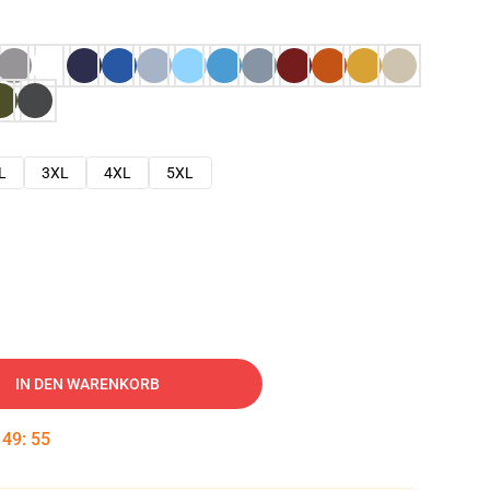
L
3XL
4XL
5XL
IN DEN WARENKORB
:
49
:
54