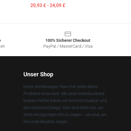
20,93 £ - 24,09 £
e
100% Sicherer Checkout
ten
PayPal / MasterCard / Visa
Unser Shop
Unser erstklassiges Team hat jedes dieser
Produkte entwickelt. Mit einer beeindruckend
breiten Vielfalt bieten wir höchste Qualität und
das schönste Design. Dies sind nicht nur, um
Ihren einzigartigen Stil zu zeigen – sie sind, um
Ihre Individualität zeigen.