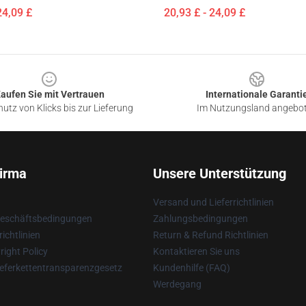
24,09 £
20,93 £ - 24,09 £
aufen Sie mit Vertrauen
Internationale Garanti
utz von Klicks bis zur Lieferung
Im Nutzungsland angebo
irma
Unsere Unterstützung
Versand und Lieferrichtlinien
Geschäftsbedingungen
Zahlungsbedingungen
ichtlinien
Return & Refund Richtlinien
ight Policy
Kontaktieren Sie uns
eferkettentransparenzgesetz
Kundenhilfe (FAQ)
Werdegang