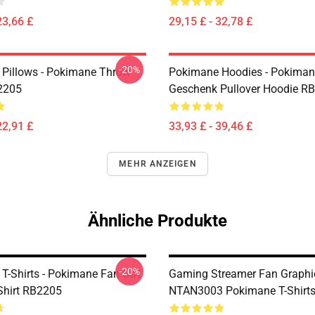
23,66 £
29,15 £ - 32,78 £
-20%
Pillows - Pokimane Throw
Pokimane Hoodies - Pokiman
2205
Geschenk Pullover Hoodie R
22,91 £
33,93 £ - 39,46 £
MEHR ANZEIGEN
Ähnliche Produkte
-20%
T-Shirts - Pokimane Fan Gift
Gaming Streamer Fan Graphi
-Shirt RB2205
NTAN3003 Pokimane T-Shirt