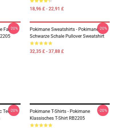
18,96 £ - 22,91 £
-20%
-20%
e Fan
Pokimane Sweatshirts - Pokimane
B2205
Schwarze Schale Pullover Sweatshirt
32,35 £ - 37,88 £
-20%
-20%
c Tee
Pokimane T-Shirts - Pokimane
s
Klassisches T-Shirt RB2205