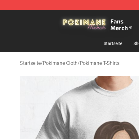
Pokimane Store - Official Pokimane Merchandise Shop
Startseite
Sh
Startseite
/
Pokimane Cloth
/
Pokimane T-Shirts