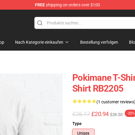
FREE
shipping on orders over $100
op
Nach Kategorie einkaufen
Bestellung verfolgen
Bl
Pokimane T-Shir
Shirt RB2205
(1 customer reviews
£26.17
£20.94
-20%
$26.50
Type
Unisex