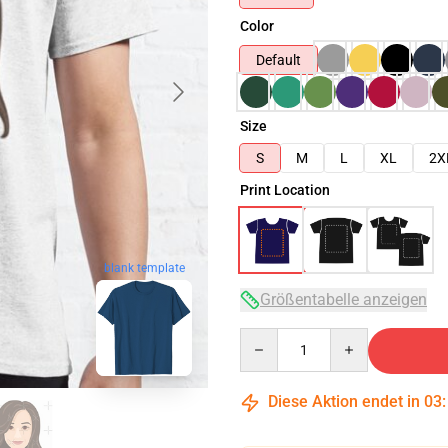
Color
Default
Size
S
M
L
XL
2X
Print Location
blank template
Größentabelle anzeigen
Quantity
Diese Aktion endet in
03