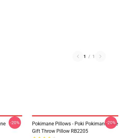
1
/
1
-20%
-20%
ane
Pokimane Pillows - Poki Pokimane Nice
Gift Throw Pillow RB2205