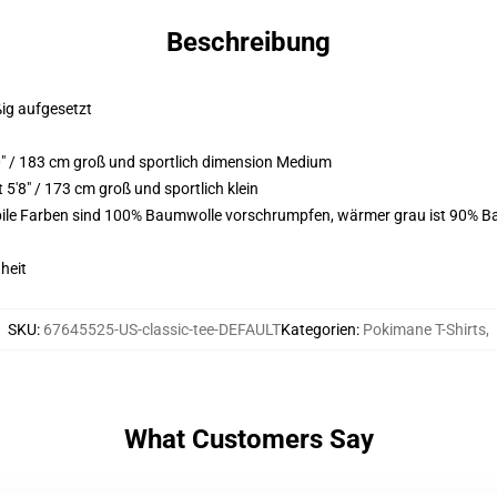
Beschreibung
ßig aufgesetzt
" / 183 cm groß und sportlich dimension Medium
'8" / 173 cm groß und sportlich klein
bile Farben sind 100% Baumwolle vorschrumpfen, wärmer grau ist 90% B
heit
SKU
:
67645525-US-classic-tee-DEFAULT
Kategorien
:
Pokimane T-Shirts
,
What Customers Say