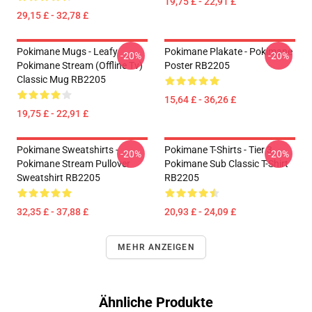
19,75 £ - 22,91 £
29,15 £ - 32,78 £
Pokimane Mugs - Leafy
Pokimane Plakate - Pokimane
-20%
-20%
Pokimane Stream (Offline Tv)
Poster RB2205
Classic Mug RB2205
15,64 £ - 36,26 £
19,75 £ - 22,91 £
Pokimane Sweatshirts -
Pokimane T-Shirts - Tier 3
-20%
-20%
Pokimane Stream Pullover
Pokimane Sub Classic T-Shirt
Sweatshirt RB2205
RB2205
32,35 £ - 37,88 £
20,93 £ - 24,09 £
MEHR ANZEIGEN
Ähnliche Produkte