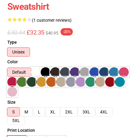
Sweatshirt
(1 customer reviews)
£40.44
£32.35
-20%
$40.95
Type
Unisex
Color
Default
Size
S
M
L
XL
2XL
3XL
4XL
5XL
Print Location