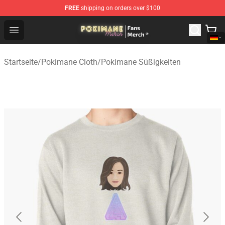
FREE
shipping on orders over $100
Pokimane Store - Official Pokimane Merchandise Shop
Open menu
Startseite
/
Pokimane Cloth
/
Pokimane Süßigkeiten