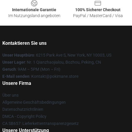
Internationale Garantie
100% Sicherer Checkout
Im Nutzungsland angeboten
PayPal / MasterCard / Visa
Kontaktieren Sie uns
Unser Hauptbüro
: 6215 Park Ave S, New York, NY 10003, US
Unser Lager
: Nr. 1 Qianzhaojialou, Bozhou, Peking, CN
Geruch
: 9AM – 5PM (Mon – Fri)
E-Mail senden
: Kontakt@pokimane.store
Unsere Firma
Über uns
Allgemeine Geschäftsbedingungen
Datenschutzrichtlinien
DMCA - Copyright Policy
CA SB657: Lieferkettentransparenzgesetz
Unsere Unterstützung