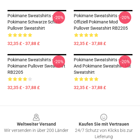
Pokimane Sweatshirts -
Pokimane Sweatshirts -
-20%
-20%
Pokimane Schwarze Schale
Offiziell Pokimane Mod
Pullover Sweatshirt
Pullover Sweatshirt RB2205
32,35 £ - 37,88 £
32,35 £ - 37,88 £
Pokimane Sweatshirts -
Pokimane Sweatshirts - Cat
-20%
-20%
Pokimane Pullover Sweatshirt
And Pokimane Sweatshirt Mit
RB2205
Sweatshirt
32,35 £ - 37,88 £
32,35 £ - 37,88 £
Footer
Weltweiter Versand
Kaufen Sie mit Vertrauen
Wir versenden in über 200 Länder
24/7 Schutz von Klicks bis zur
Lieferung