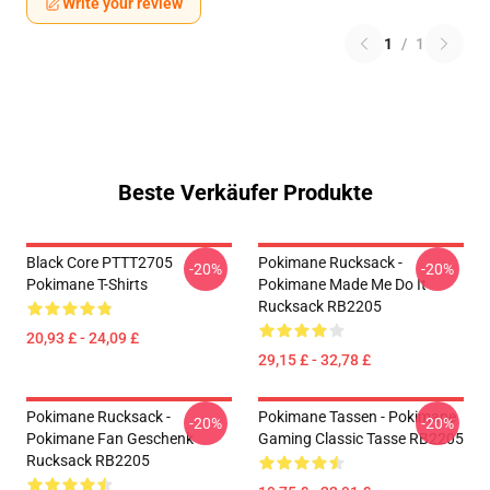
Write your review
1
/
1
Beste Verkäufer Produkte
Black Core PTTT2705
Pokimane Rucksack -
-20%
-20%
Pokimane T-Shirts
Pokimane Made Me Do It
Rucksack RB2205
20,93 £ - 24,09 £
29,15 £ - 32,78 £
Pokimane Rucksack -
Pokimane Tassen - Pokimane
-20%
-20%
Pokimane Fan Geschenk
Gaming Classic Tasse RB2205
Rucksack RB2205