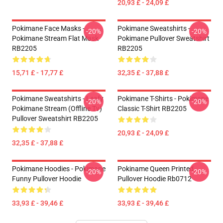
20,93 £ - 24,09 £
Pokimane Face Masks -
Pokimane Sweatshirts -
-20%
-20%
Pokimane Stream Flat Mask
Pokimane Pullover Sweatshirt
RB2205
RB2205
15,71 £ - 17,77 £
32,35 £ - 37,88 £
Pokimane Sweatshirts - Leafy
Pokimane T-Shirts - Pokimane
-20%
-20%
Pokimane Stream (Offline Tv)
Classic T-Shirt RB2205
Pullover Sweatshirt RB2205
20,93 £ - 24,09 £
32,35 £ - 37,88 £
Pokimane Hoodies - Pokimane
Pokiname Queen Printed
-20%
-20%
Funny Pullover Hoodie
Pullover Hoodie Rb0712
33,93 £ - 39,46 £
33,93 £ - 39,46 £