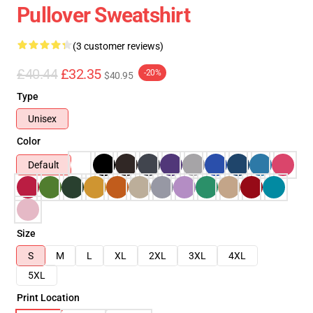
Pullover Sweatshirt
(3 customer reviews)
£40.44
£32.35
-20%
$40.95
Type
Unisex
Color
Default
Size
S
M
L
XL
2XL
3XL
4XL
5XL
Print Location