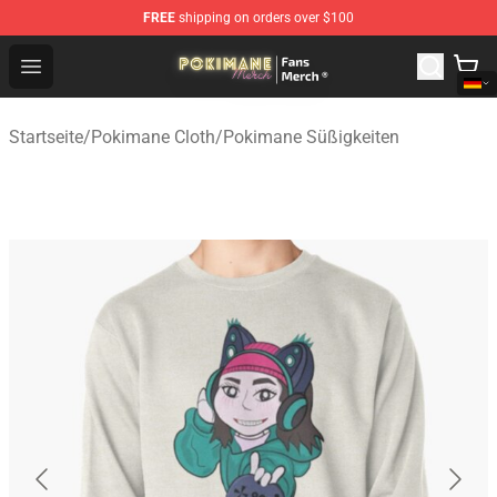
FREE
shipping on orders over $100
Pokimane Store - Official Pokimane Merchandise Shop
Open menu
Startseite
/
Pokimane Cloth
/
Pokimane Süßigkeiten