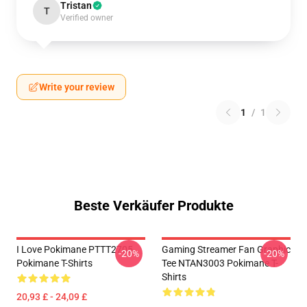
Tristan
T
Verified owner
Write your review
1
/
1
Beste Verkäufer Produkte
I Love Pokimane PTTT2705
Gaming Streamer Fan Graphic
-20%
-20%
Pokimane T-Shirts
Tee NTAN3003 Pokimane T-
Shirts
20,93 £ - 24,09 £