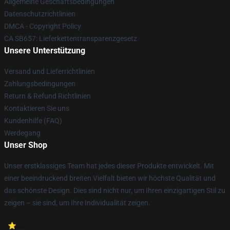
Allgemeine Geschäftsbedingungen
Datenschutzrichtlinien
DMCA - Copyright Policy
CA SB657: Lieferkettentransparenzgesetz
Unsere Unterstützung
Versand und Lieferrichtlinien
Zahlungsbedingungen
Return & Refund Richtlinien
Kontaktieren Sie uns
Kundenhilfe (FAQ)
Werdegang
Unser Shop
Unser erstklassiges Team hat jedes dieser Produkte entwickelt. Mit
einer beeindruckend breiten Vielfalt bieten wir höchste Qualität und
das schönste Design. Dies sind nicht nur, um Ihren einzigartigen Stil zu
zeigen – sie sind, um Ihre Individualität zeigen.