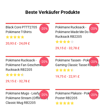
Beste Verkäufer Produkte
Black Core PTTT2705
Pokimane Rucksack -
-20%
-20%
Pokimane T-Shirts
Pokimane Made Me Do It
Rucksack RB2205
20,93 £ - 24,09 £
29,15 £ - 32,78 £
Pokimane Rucksack -
Pokimane Tassen - Pokimane
-20%
-20%
Pokimane Fan Geschenk
Gaming Classic Tasse RB2205
Rucksack RB2205
19,75 £ - 22,91 £
29,15 £ - 32,78 £
Pokimane Mugs - Leafy
Pokimane Plakate - Pokimane
-20%
-20%
Pokimane Stream (Offline Tv)
Poster RB2205
Classic Mug RB2205