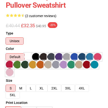
Pullover Sweatshirt
(2 customer reviews)
£40.44
£32.35
-20%
$40.95
Type
Unisex
Color
Default
Size
S
M
L
XL
2XL
3XL
4XL
5XL
Print Location