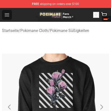
FREE
shipping on orders over $100
Pokimane Store - Official Pokimane Merchandise Shop
Open menu
Startseite
/
Pokimane Cloth
/
Pokimane Süßigkeiten