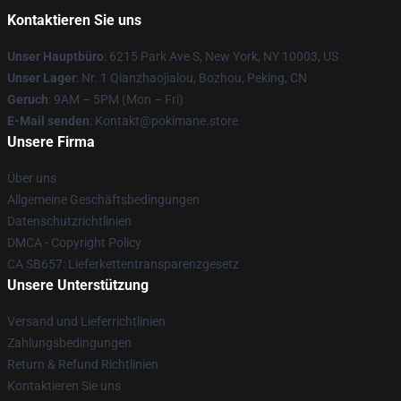
Kontaktieren Sie uns
Unser Hauptbüro
: 6215 Park Ave S, New York, NY 10003, US
Unser Lager
: Nr. 1 Qianzhaojialou, Bozhou, Peking, CN
Geruch
: 9AM – 5PM (Mon – Fri)
E-Mail senden
: Kontakt@pokimane.store
Unsere Firma
Über uns
Allgemeine Geschäftsbedingungen
Datenschutzrichtlinien
DMCA - Copyright Policy
CA SB657: Lieferkettentransparenzgesetz
Unsere Unterstützung
Versand und Lieferrichtlinien
Zahlungsbedingungen
Return & Refund Richtlinien
Kontaktieren Sie uns