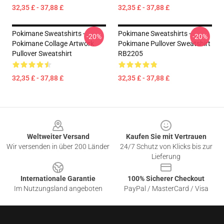
32,35 £ - 37,88 £
32,35 £ - 37,88 £
Pokimane Sweatshirts -
Pokimane Sweatshirts -
-20%
-20%
Pokimane Collage Artwork
Pokimane Pullover Sweatshirt
Pullover Sweatshirt
RB2205
32,35 £ - 37,88 £
32,35 £ - 37,88 £
Footer
Weltweiter Versand
Kaufen Sie mit Vertrauen
Wir versenden in über 200 Länder
24/7 Schutz von Klicks bis zur
Lieferung
Internationale Garantie
100% Sicherer Checkout
Im Nutzungsland angeboten
PayPal / MasterCard / Visa