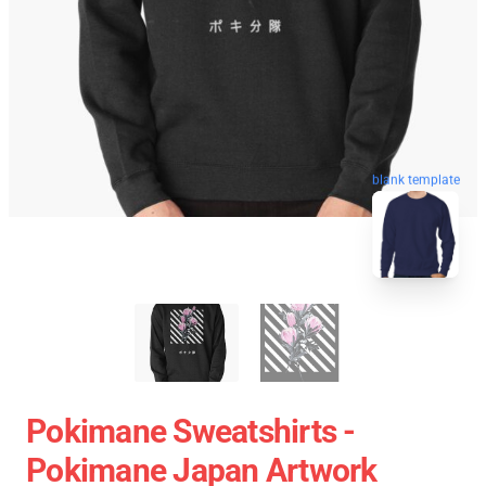
blank template
Pokimane Sweatshirts -
Pokimane Japan Artwork