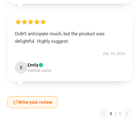
Didn’t anticipate much, but the product was
delightful. Highly suggest.
Dec 16, 2024
Emily
E
Verified owner
Write your review
1
/
1