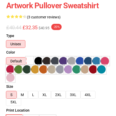
Artwork Pullover Sweatshirt
(3 customer reviews)
£40.44
£32.35
-20%
$40.95
Type
Unisex
Color
Default
Size
S
M
L
XL
2XL
3XL
4XL
5XL
Print Location