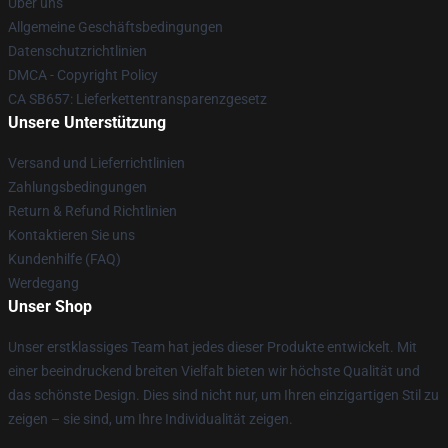
Über uns
Allgemeine Geschäftsbedingungen
Datenschutzrichtlinien
DMCA - Copyright Policy
CA SB657: Lieferkettentransparenzgesetz
Unsere Unterstützung
Versand und Lieferrichtlinien
Zahlungsbedingungen
Return & Refund Richtlinien
Kontaktieren Sie uns
Kundenhilfe (FAQ)
Werdegang
Unser Shop
Unser erstklassiges Team hat jedes dieser Produkte entwickelt. Mit
einer beeindruckend breiten Vielfalt bieten wir höchste Qualität und
das schönste Design. Dies sind nicht nur, um Ihren einzigartigen Stil zu
zeigen – sie sind, um Ihre Individualität zeigen.