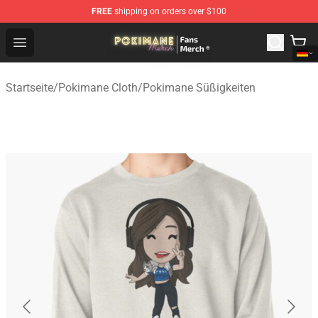
FREE
shipping on orders over $100
Pokimane Store - Official Pokimane Merchandise Shop
Open menu
Startseite
/
Pokimane Cloth
/
Pokimane Süßigkeiten