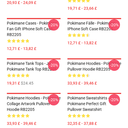
20,93 £ - 24,09 £
19,71 £ - 23,66 £
Pokimane Cases - Pokimane
Pokimane Fälle - Pokimane
-20%
-20%
Fan Gift IPhone Soft Case
IPhone Soft Case RB2205
RB2205
12,71 £ - 13,82 £
12,71 £ - 13,82 £
Pokimane Tank Tops - Ja.
Pokimane Hoodies - Pokimane
-20%
-20%
Pokimane Tank Top RB2205
Pullover Hoodie RB2205
19,31 £
$24.45
33,93 £ - 39,46 £
Pokimane Hoodies - Pokimane
Pokimane Sweatshirts -
-20%
-20%
Collage Artwork Pullover
Pokimane Perfect Gift
Hoodie RB2205
Pullover Sweatshirt
33,93 £ - 39,46 £
32,35 £ - 37,88 £