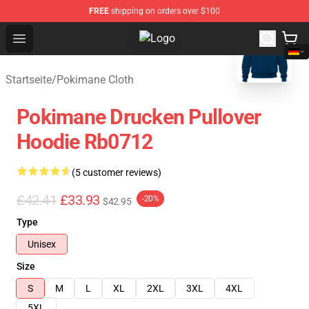
FREE
shipping on orders over $100
blank template
Open menu
Pokimane Store - Official Pokima
Startseite
/
Pokimane Cloth
Pokimane Drucken Pullover
Hoodie Rb0712
(5 customer reviews)
£42.41
£33.93
-20%
$42.95
Type
Unisex
Size
S
M
L
XL
2XL
3XL
4XL
5XL