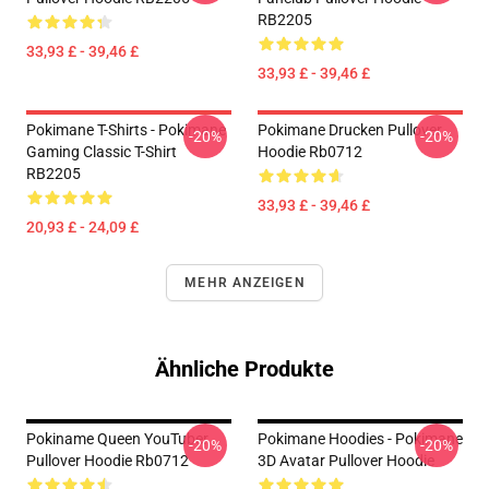
RB2205
33,93 £ - 39,46 £
33,93 £ - 39,46 £
Pokimane T-Shirts - Pokimane
Pokimane Drucken Pullover
-20%
-20%
Gaming Classic T-Shirt
Hoodie Rb0712
RB2205
33,93 £ - 39,46 £
20,93 £ - 24,09 £
MEHR ANZEIGEN
Ähnliche Produkte
Pokiname Queen YouTuber
Pokimane Hoodies - Pokimane
-20%
-20%
Pullover Hoodie Rb0712
3D Avatar Pullover Hoodie