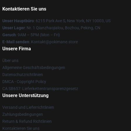
Kontaktieren Sie uns
Unser Hauptbüro
: 6215 Park Ave S, New York, NY 10003, US
Unser Lager
: Nr. 1 Qianzhaojialou, Bozhou, Peking, CN
Geruch
: 9AM – 5PM (Mon – Fri)
E-Mail senden
: Kontakt@pokimane.store
Unsere Firma
Über uns
Allgemeine Geschäftsbedingungen
Datenschutzrichtlinien
DMCA - Copyright Policy
CA SB657: Lieferkettentransparenzgesetz
Unsere Unterstützung
Versand und Lieferrichtlinien
Zahlungsbedingungen
Return & Refund Richtlinien
Kontaktieren Sie uns