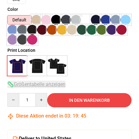
Color
Default
Print Location
Größentabelle anzeigen
Quantity
IN DEN WARENKORB
Diese Aktion endet in
03
:
19
:
45
Deliver to United States