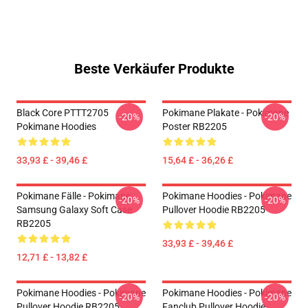
Beste Verkäufer Produkte
Black Core PTTT2705
Pokimane Plakate - Pokimane
-20%
-20%
Pokimane Hoodies
Poster RB2205
33,93 £ - 39,46 £
15,64 £ - 36,26 £
Pokimane Fälle - Pokimane
Pokimane Hoodies - Pokimane
-20%
-20%
Samsung Galaxy Soft Case
Pullover Hoodie RB2205
RB2205
33,93 £ - 39,46 £
12,71 £ - 13,82 £
Pokimane Hoodies - Pokimane
Pokimane Hoodies - Pokimane
-20%
-20%
Pullover Hoodie RB2205
Fanclub Pullover Hoodie