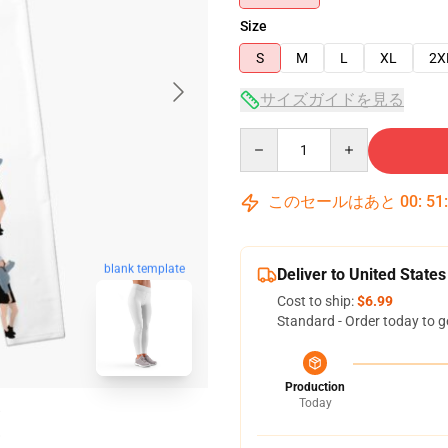
Size
S
M
L
XL
2X
サイズガイドを見る
Quantity
このセールはあと
00
:
51
blank template
Deliver to United States
Cost to ship:
$6.99
Standard - Order today to g
Production
Today