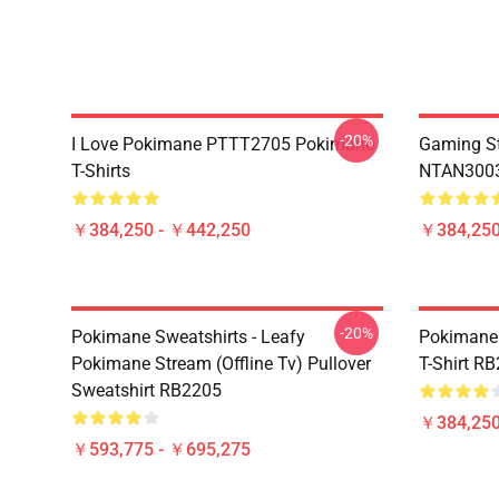
-20%
I Love Pokimane PTTT2705 Pokimane
Gaming St
T-Shirts
NTAN3003
￥384,250 - ￥442,250
￥384,250
-20%
Pokimane Sweatshirts - Leafy
Pokimane 
Pokimane Stream (Offline Tv) Pullover
T-Shirt R
Sweatshirt RB2205
￥384,250
￥593,775 - ￥695,275