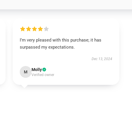
I’m very pleased with this purchase; it has
surpassed my expectations.
Dec 13, 2024
Molly
M
Verified owner