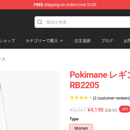
FREE
shipping on orders over $100
ショップ
カテゴリーで購入
注文追跡
ブログ
お
ンス
Pokimane レギ
RB2205
(2 customer reviews
¥5,247
¥4,198
-20%
$28.95
Type
Women