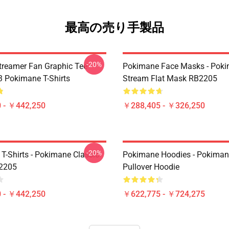
最高の売り手製品
-20%
reamer Fan Graphic Tee
Pokimane Face Masks - Pok
 Pokimane T-Shirts
Stream Flat Mask RB2205
 - ￥442,250
￥288,405 - ￥326,250
-20%
T-Shirts - Pokimane Classic
Pokimane Hoodies - Pokiman
B2205
Pullover Hoodie
 - ￥442,250
￥622,775 - ￥724,275