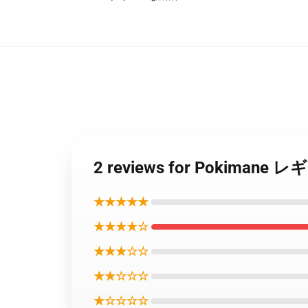
2 reviews for Pokimane
★★★★★
★★★★☆
★★★☆☆
★★☆☆☆
★☆☆☆☆