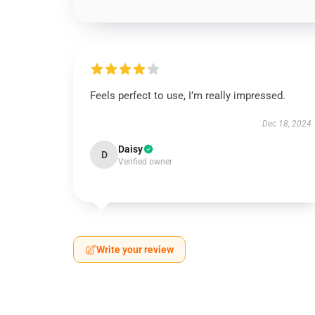
Feels perfect to use, I’m really impressed.
Dec 18, 2024
Daisy
D
Verified owner
Write your review