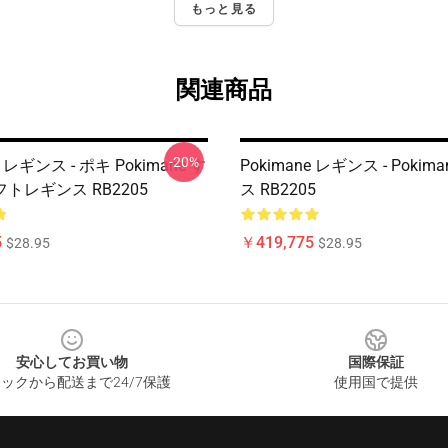
もっと見る
関連商品
-20%
e レギンス - ポキ Pokimane す
Pokimane レギンス - Pokim
トレギンス RB2205
ス RB2205
5
￥419,775
$28.95
$28.95
安心してお買い物
国際保証
ックから配送まで24/7保護
使用国で提供