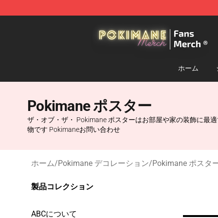
Pokimane Store - Official Pokimane Merchandise Shop
ホーム
Pokimane ポスター
ザ・オブ・ザ・ Pokimane ポスターはお部屋や家の装飾
物です Pokimaneお問い合わせ
ホーム
/
Pokimane デコレーション
/
Pokimane ポスタ
製品コレクション
ABCについて