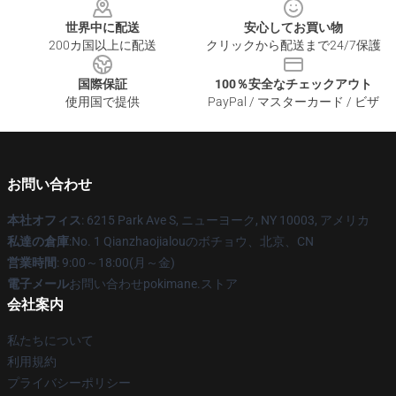
世界中に配送
安心してお買い物
200カ国以上に配送
クリックから配送まで24/7保護
国際保証
100％安全なチェックアウト
使用国で提供
PayPal / マスターカード / ビザ
お問い合わせ
本社オフィス
: 6215 Park Ave S, ニューヨーク, NY 10003, アメリカ
私達の倉庫
:No. 1 Qianzhaojialouのボチョウ、北京、CN
営業時間
: 9:00～18:00(月～金)
電子メール
お問い合わせpokimane.ストア
会社案内
私たちについて
利用規約
プライバシーポリシー