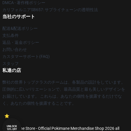
DMCA - 著作権ポリシー
カリフォルニアSB657: サプライチェーンの透明性法
当社のサポート
配送&配送ポリシー
支払条件
返品・返金ポリシー
お問い合わせ
カスタマーサポート(FAQ)
スタッフ
私達の店
弊社の世界トップクラスのチームは、各製品の設計をしています。
圧倒的に広いバリエーションで、最高品質と最も美しいデザインを
お届けしています。 これらは、あなたの個性を披露するだけでな
く、あなたの個性を披露することです。
UNLOCK
© Pokimane Store - Official Pokimane Merchandise Shop 2026 all
10% OFF