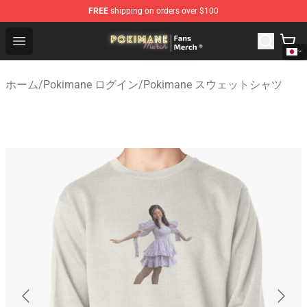
FREE
shipping on orders over $100
Pokimane Store - Official Pokimane Merchandise Shop
Open menu
ホーム
/
Pokimane ログイン
/
Pokimane スウェットシャツ