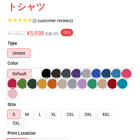
トシャツ
(2 customer reviews)
¥7,422
¥5,938
-20%
$40.95
Type
Unisex
Color
Default
Size
S
M
L
XL
2XL
3XL
4XL
5XL
Print Location