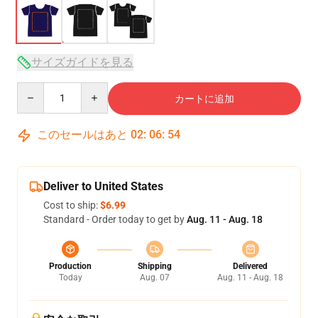
サイズガイドを見る
Quantity
カートに追加
このセールはあと
02
:
06
:
54
Deliver to United States
Cost to ship:
$6.99
Standard - Order today to get by
Aug. 11 - Aug. 18
Production
Shipping
Delivered
Today
Aug. 07
Aug. 11 - Aug. 18