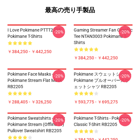
最高の売り手製品
I Love Pokimane PTTT2705
Gaming Streamer Fan Graphic
-20%
-20%
Pokimane T-Shirts
Tee NTAN3003 Pokimane T-
Shirts
￥384,250 - ￥442,250
￥384,250 - ￥442,250
Pokimane Face Masks -
Pokimane スウェットシャツ -
-20%
-20%
Pokimane Stream Flat Mask
Pokimane プルオーバースウ
RB2205
ェットシャツ RB2205
￥288,405 - ￥326,250
￥593,775 - ￥695,275
Pokimane Sweatshirts - Leafy
Pokimane T-Shirts - Pokimane
-20%
-20%
Pokimane Stream (Offline Tv)
Classic T-Shirt RB2205
Pullover Sweatshirt RB2205
￥384,250 - ￥442,250