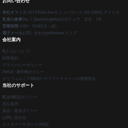
お問い合わせ
本社オフィス
: 6215 Park Ave S, ニューヨーク, NY 10003, アメリカ
私達の倉庫
:No. 1 Qianzhaojialouのボチョウ、北京、CN
営業時間
: 9:00～18:00(月～金)
電子メール
お問い合わせpokimane.ストア
会社案内
私たちについて
利用規約
プライバシーポリシー
DMCA - 著作権ポリシー
カリフォルニアSB657: サプライチェーンの透明性法
当社のサポート
配送&配送ポリシー
支払条件
返品・返金ポリシー
お問い合わせ
カスタマーサポート(FAQ)