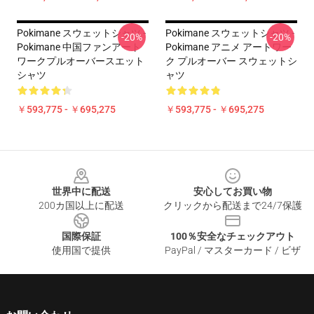
Pokimane スウェットシャツ -
Pokimane スウェットシャツ -
-20%
-20%
Pokimane 中国ファンアート
Pokimane アニメ アートワー
ワークプルオーバースエット
ク プルオーバー スウェットシ
シャツ
ャツ
￥593,775 - ￥695,275
￥593,775 - ￥695,275
Footer
世界中に配送
安心してお買い物
200カ国以上に配送
クリックから配送まで24/7保護
国際保証
100％安全なチェックアウト
使用国で提供
PayPal / マスターカード / ビザ