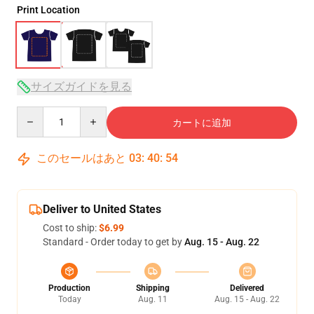
Print Location
サイズガイドを見る
Quantity
カートに追加
このセールはあと
03
:
40
:
54
Deliver to United States
Cost to ship:
$6.99
Standard - Order today to get by
Aug. 15 - Aug. 22
Production
Shipping
Delivered
Today
Aug. 11
Aug. 15 - Aug. 22