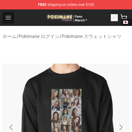
FREE
shipping on orders over $100
Pokimane Store - Official Pokimane Merchandise Shop
Open menu
ホーム
/
Pokimane ログイン
/
Pokimane スウェットシャツ