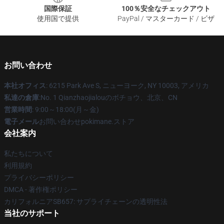
国際保証
100％安全なチェックアウト
使用国で提供
PayPal / マスターカード / ビザ
お問い合わせ
本社オフィス
: 6215 Park Ave S, ニューヨーク, NY 10003, アメリカ
私達の倉庫
:No. 1 Qianzhaojialouのボチョウ、北京、CN
営業時間
: 9:00～18:00(月～金)
電子メール
お問い合わせpokimane.ストア
会社案内
私たちについて
利用規約
プライバシーポリシー
DMCA - 著作権ポリシー
カリフォルニアSB657: サプライチェーンの透明性法
当社のサポート