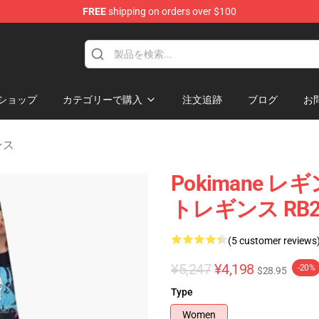
FREE
shipping on orders over $100
ショップ
カテゴリーで購入
注文追跡
ブログ
お
ンス
Pokimane レギ
トレギンス RB2
(5 customer reviews
¥5,247
¥4,198
-20%
$28.95
Type
Women