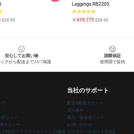
5
Leggings RB2205
5
￥419,775
$28.95
$28.95
安心してお買い物
国際保証
ックから配送まで24/7保護
使用国で提供
当社のサポート
いて
配送&配送ポリシー
支払条件
ーポリシー
返品・返金ポリシー
著作権ポリシー
お問い合わせ
アSB657: サプライチェーンの透明
カスタマーサポート(FAQ)