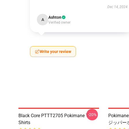
Dec 14, 2024
Ashton
A
Verified owner
Write your review
-20%
Black Core PTTT2705 Pokimane T-
Pokiman
Shirts
ジッパーポ