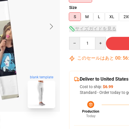
Size
S
M
L
XL
2X
サイズガイドを見る
Quantity
このセールはあと
00
:
56
blank template
Deliver to United States
Cost to ship:
$6.99
Standard - Order today to g
Production
Today