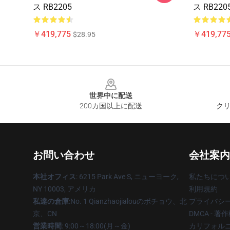
ス RB2205
ス RB220
￥419,775
￥419,77
$28.95
Footer
世界中に配送
200カ国以上に配送
クリ
お問い合わせ
会社案内
本社オフィス
: 6215 Park Ave S, ニューヨーク,
私たちにつ
NY 10003, アメリカ
利用規約
私達の倉庫
:No. 1 Qianzhaojialouのボチョウ、北
プライバシ
京、CN
DMCA - 
営業時間
: 9:00～18:00(月～金)
カリフォルニ