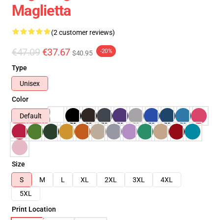
Maglietta
(2 customer reviews)
€47.09
€37.67
-20%
$40.95
Type
Unisex
Color
Default
Size
S
M
L
XL
2XL
3XL
4XL
5XL
Print Location