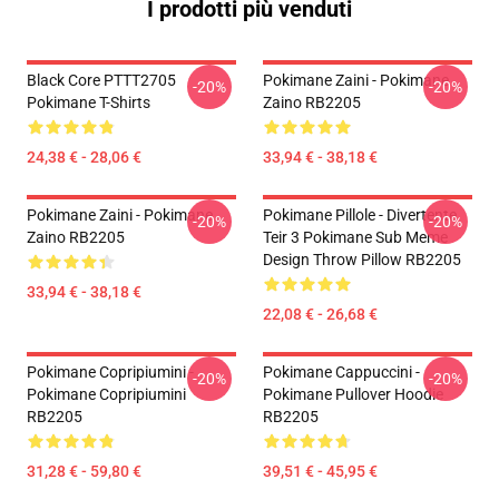
I prodotti più venduti
Black Core PTTT2705
Pokimane Zaini - Pokimane
-20%
-20%
Pokimane T-Shirts
Zaino RB2205
24,38 € - 28,06 €
33,94 € - 38,18 €
Pokimane Zaini - Pokimane
Pokimane Pillole - Divertente
-20%
-20%
Zaino RB2205
Teir 3 Pokimane Sub Meme
Design Throw Pillow RB2205
33,94 € - 38,18 €
22,08 € - 26,68 €
Pokimane Copripiumini -
Pokimane Cappuccini -
-20%
-20%
Pokimane Copripiumini
Pokimane Pullover Hoodie
RB2205
RB2205
31,28 € - 59,80 €
39,51 € - 45,95 €