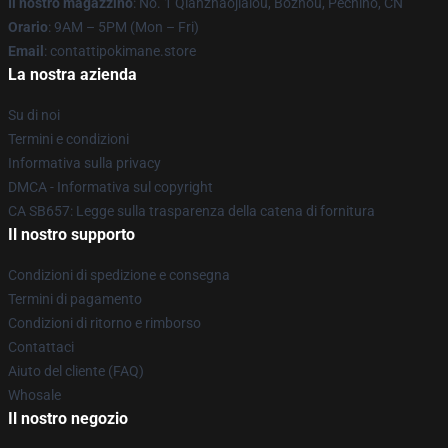
Il nostro magazzino
: No. 1 Qianzhaojialou, Bozhou, Pechino, CN
Orario
: 9AM – 5PM (Mon – Fri)
Email
: contattipokimane.store
La nostra azienda
Su di noi
Termini e condizioni
Informativa sulla privacy
DMCA - Informativa sul copyright
CA SB657: Legge sulla trasparenza della catena di fornitura
Il nostro supporto
Condizioni di spedizione e consegna
Termini di pagamento
Condizioni di ritorno e rimborso
Contattaci
Aiuto del cliente (FAQ)
Whosale
Il nostro negozio