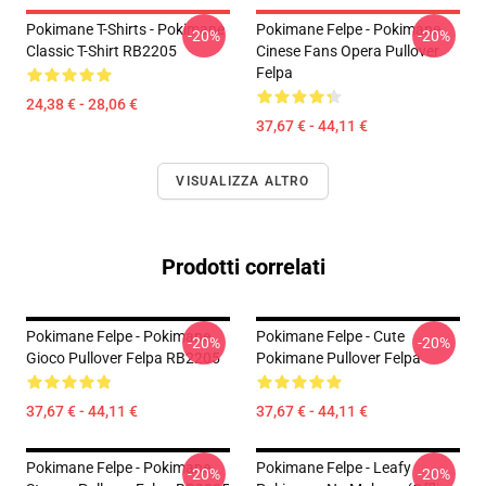
Pokimane T-Shirts - Pokimane
Pokimane Felpe - Pokimane
-20%
-20%
Classic T-Shirt RB2205
Cinese Fans Opera Pullover
Felpa
24,38 € - 28,06 €
37,67 € - 44,11 €
VISUALIZZA ALTRO
Prodotti correlati
Pokimane Felpe - Pokimane
Pokimane Felpe - Cute
-20%
-20%
Gioco Pullover Felpa RB2205
Pokimane Pullover Felpa
37,67 € - 44,11 €
37,67 € - 44,11 €
Pokimane Felpe - Pokimane
Pokimane Felpe - Leafy
-20%
-20%