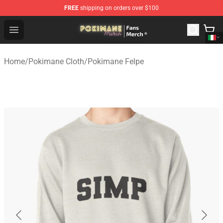
FREE
shipping on orders over $100
Pokimane Store - Official Pokimane Merchandise Shop
Open menu
Home
/
Pokimane Cloth
/
Pokimane Felpe