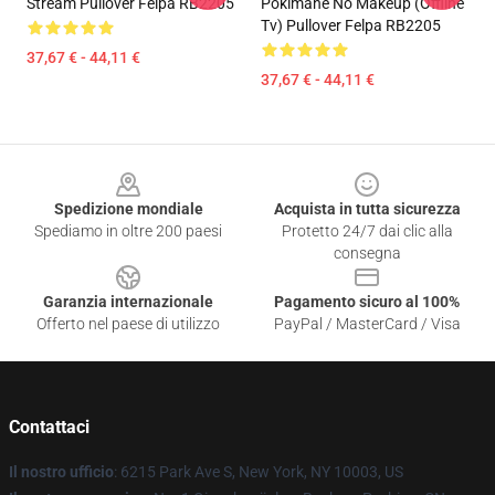
Stream Pullover Felpa RB2205
Pokimane No Makeup (Offline
Tv) Pullover Felpa RB2205
37,67 € - 44,11 €
37,67 € - 44,11 €
Footer
Spedizione mondiale
Acquista in tutta sicurezza
Spediamo in oltre 200 paesi
Protetto 24/7 dai clic alla
consegna
Garanzia internazionale
Pagamento sicuro al 100%
Offerto nel paese di utilizzo
PayPal / MasterCard / Visa
Contattaci
Il nostro ufficio
: 6215 Park Ave S, New York, NY 10003, US