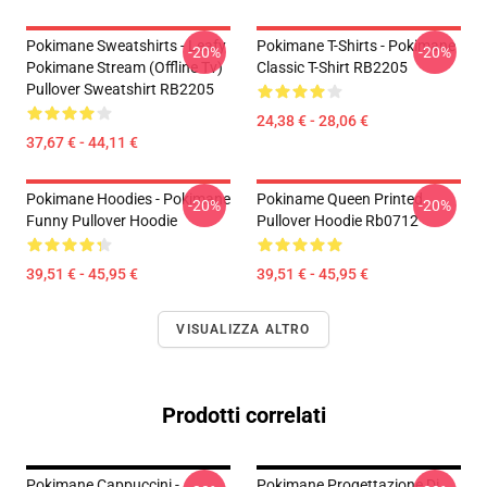
Pokimane Sweatshirts - Leafy
Pokimane T-Shirts - Pokimane
-20%
-20%
Pokimane Stream (Offline Tv)
Classic T-Shirt RB2205
Pullover Sweatshirt RB2205
24,38 € - 28,06 €
37,67 € - 44,11 €
Pokimane Hoodies - Pokimane
Pokiname Queen Printed
-20%
-20%
Funny Pullover Hoodie
Pullover Hoodie Rb0712
39,51 € - 45,95 €
39,51 € - 45,95 €
VISUALIZZA ALTRO
Prodotti correlati
Pokimane Cappuccini -
Pokimane Progettazione Di