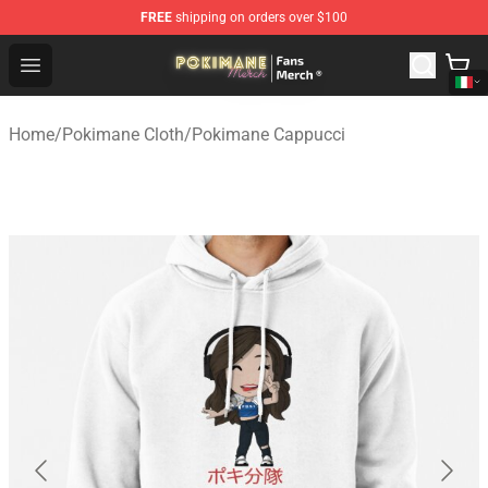
FREE
shipping on orders over $100
Pokimane Store - Official Pokimane Merchandise Shop
Open menu
Home
/
Pokimane Cloth
/
Pokimane Cappucci