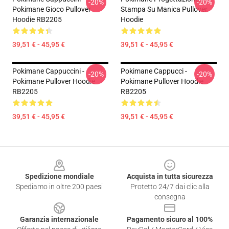
-20%
-20%
Pokimane Gioco Pullover
Stampa Su Manica Pullover
Hoodie RB2205
Hoodie
39,51 € - 45,95 €
39,51 € - 45,95 €
Pokimane Cappuccini -
Pokimane Cappucci -
-20%
-20%
Pokimane Pullover Hoodie
Pokimane Pullover Hoodie
RB2205
RB2205
39,51 € - 45,95 €
39,51 € - 45,95 €
Footer
Spedizione mondiale
Acquista in tutta sicurezza
Spediamo in oltre 200 paesi
Protetto 24/7 dai clic alla
consegna
Garanzia internazionale
Pagamento sicuro al 100%