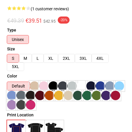
(1 customer reviews)
€49.39
€39.51
-20%
$42.95
Type
Unisex
Size
S
M
L
XL
2XL
3XL
4XL
5XL
Color
Default
Print Location