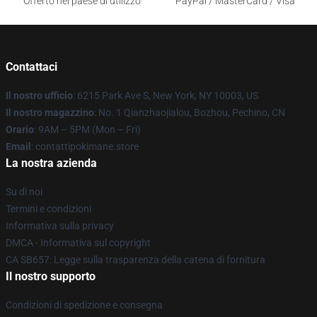
Offerto nel paese di utilizzo
PayPal / MasterCard / Visa
Contattaci
Il nostro ufficio
: 6215 Park Ave S, New York, NY 10003, US
Il nostro magazzino
: No. 1 Qianzhaojialou, Bozhou, Pechino, CN
Orario
: 9AM – 5PM (Mon – Fri)
Email
: contattipokimane.store
La nostra azienda
Su di noi
Termini e condizioni
Informativa sulla privacy
DMCA - Informativa sul copyright
CA SB657: Legge sulla trasparenza della catena di fornitura
Il nostro supporto
Condizioni di spedizione e consegna