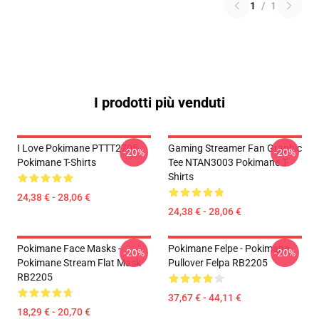
1
/
1
I prodotti più venduti
I Love Pokimane PTTT2705
Gaming Streamer Fan Graphic
-20%
-20%
Pokimane T-Shirts
Tee NTAN3003 Pokimane T-
Shirts
24,38 € - 28,06 €
24,38 € - 28,06 €
Pokimane Face Masks -
Pokimane Felpe - Pokimane
-20%
-20%
Pokimane Stream Flat Mask
Pullover Felpa RB2205
RB2205
37,67 € - 44,11 €
18,29 € - 20,70 €