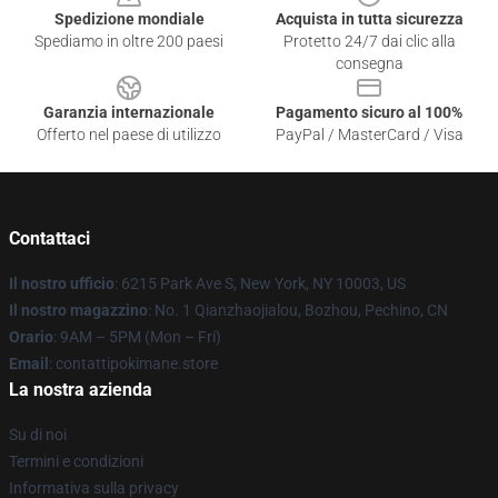
Spedizione mondiale
Acquista in tutta sicurezza
Spediamo in oltre 200 paesi
Protetto 24/7 dai clic alla
consegna
Garanzia internazionale
Pagamento sicuro al 100%
Offerto nel paese di utilizzo
PayPal / MasterCard / Visa
Contattaci
Il nostro ufficio
: 6215 Park Ave S, New York, NY 10003, US
Il nostro magazzino
: No. 1 Qianzhaojialou, Bozhou, Pechino, CN
Orario
: 9AM – 5PM (Mon – Fri)
Email
: contattipokimane.store
La nostra azienda
Su di noi
Termini e condizioni
Informativa sulla privacy