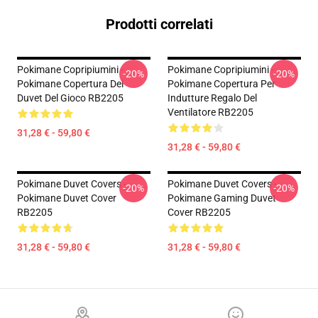
Prodotti correlati
Pokimane Copripiumini -
Pokimane Copripiumini -
-20%
-20%
Pokimane Copertura Del
Pokimane Copertura Per
Duvet Del Gioco RB2205
Indutture Regalo Del
Ventilatore RB2205
31,28 € - 59,80 €
31,28 € - 59,80 €
Pokimane Duvet Covers -
Pokimane Duvet Covers -
-20%
-20%
Pokimane Duvet Cover
Pokimane Gaming Duvet
RB2205
Cover RB2205
31,28 € - 59,80 €
31,28 € - 59,80 €
Footer