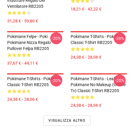
Indutture Regalo Del
Ventilatore RB2205
18,21 € - 42,22 €
31,28 € - 59,80 €
Pokimane Felpe - Poki
Pokimane T-Shirts - Pokimane
-20%
-20%
Pokimane Nizza Regalo
Classic T-Shirt RB2205
Pullover Felpa RB2205
24,38 € - 28,06 €
37,67 € - 44,11 €
Pokimane T-Shirts - Pokimane
Pokimane T-Shirts - Leafy
-20%
-20%
Classic T-Shirt RB2205
Pokimane No Makeup (Offline
Tv) Classic T-Shirt RB2205
24,38 € - 28,06 €
24,38 € - 28,06 €
VISUALIZZA ALTRO