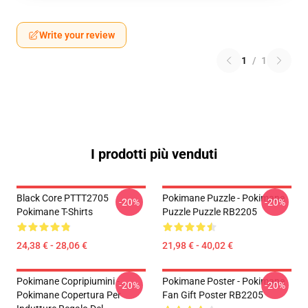
Write your review
1
/
1
I prodotti più venduti
Black Core PTTT2705
Pokimane Puzzle - Pokimane
-20%
-20%
Pokimane T-Shirts
Puzzle Puzzle RB2205
24,38 € - 28,06 €
21,98 € - 40,02 €
Pokimane Copripiumini -
Pokimane Poster - Pokimane
-20%
-20%
Pokimane Copertura Per
Fan Gift Poster RB2205