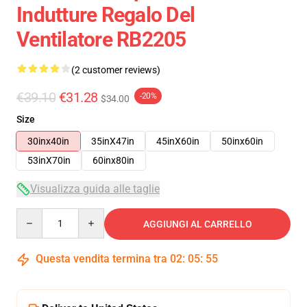
Indutture Regalo Del
Ventilatore RB2205
(2 customer reviews)
€39.10
€31.28
-20%
$34.00
Size
30inx40in
35inX47in
45inX60in
50inx60in
53inX70in
60inx80in
Visualizza guida alle taglie
Quantity
AGGIUNGI AL CARRELLO
Questa vendita termina tra
02
:
05
:
54